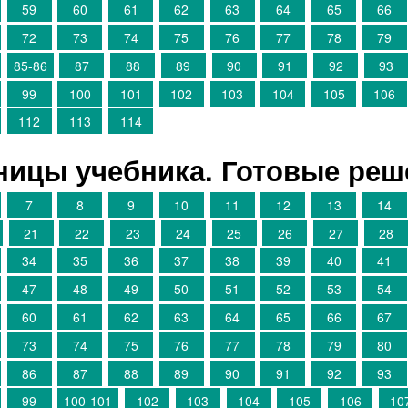
59
60
61
62
63
64
65
66
72
73
74
75
76
77
78
79
85-86
87
88
89
90
91
92
93
99
100
101
102
103
104
105
106
112
113
114
аницы учебника. Готовые ре
7
8
9
10
11
12
13
14
21
22
23
24
25
26
27
28
34
35
36
37
38
39
40
41
47
48
49
50
51
52
53
54
60
61
62
63
64
65
66
67
73
74
75
76
77
78
79
80
86
87
88
89
90
91
92
93
99
100-101
102
103
104
105
106
10