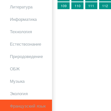
109
110
111
112
Литература
Информатика
Технология
Естествознание
Природоведение
ОБЖ
Музыка
Экология
Французский язык