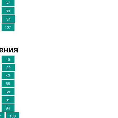
67
80
94
107
шения
15
29
42
55
68
81
94
7
108