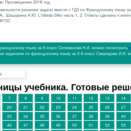
во:
Просвещение
2018 год.
авильности решения задачи вместе с ГДЗ по Французскому языку за
., Шашурина А.Ю. L'oiseau bleu часть 1, 2. Ответы сделаны к книге
 ФГОС
ранцузскому языку за 6 класс Селиванова Н.А. можно посмотреть
т
ым заданиям по французскому языку за 5-6 класс Свиридова И.И. 
аницы учебника. Готовые ре
7
8
9
10
11
12
13
14
20
21
22
23
24
25
26
27
33
34
35
36
37
38
39
40
46
47
48
49
50
51
52
53