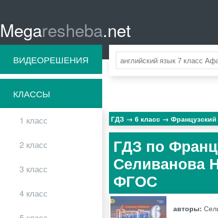
Mega
resheba
.net
ВИДЕОРЕШЕНИЯ
КЛАССЫ
ГДЗ
6 класс
Французский
1 класс
ГДЗ по Франц
2 класс
Селиванова Н
3 класс
ФГОС
4 класс
авторы:
Сел
5 класс