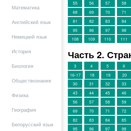
55
56
57
58
Математика
68
69
70
71
81
82
83
84
Английский язык
95
96
97
98
Немецкий язык
108
109
110
111
История
Часть 2. Стр
Биология
3
4
5
6
16-17
18
19
20
Обществознание
30
31
32
33
43
44
45
46
Физика
56
57
58
59
География
69
70
71
72
82
83
84
85
Белорусский язык
95
96
97
98