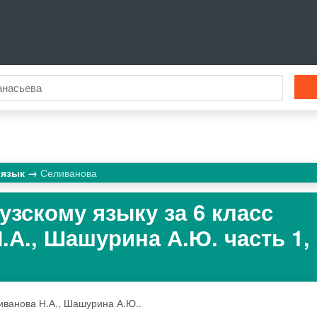
 язык
Селиванова
узскому языку за 6 класс
.А., Шашурина А.Ю. часть 1, 
иванова Н.А., Шашурина А.Ю..