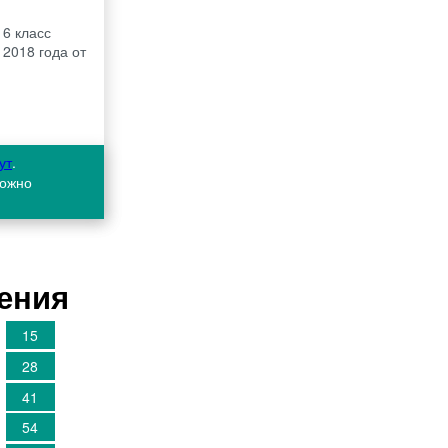
 6 класс
 2018 года от
ут
.
можно
шения
15
28
41
54