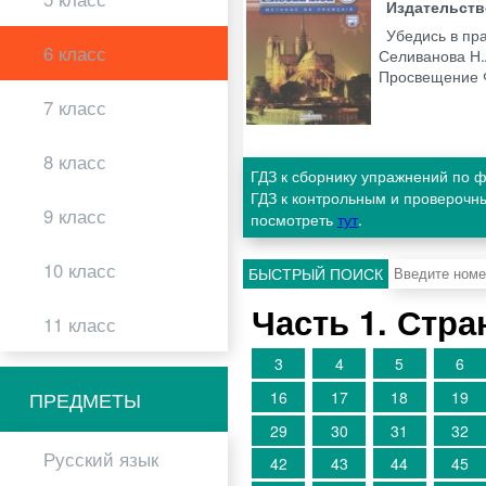
Издательст
Убедись в пр
6 класс
Селиванова Н.А
Просвещение
7 класс
8 класс
ГДЗ к сборнику упражнений по ф
ГДЗ к контрольным и проверочн
9 класс
посмотреть
тут
.
10 класс
БЫСТРЫЙ ПОИСК
Часть 1. Стр
11 класс
3
4
5
6
ПРЕДМЕТЫ
16
17
18
19
29
30
31
32
Русский язык
42
43
44
45