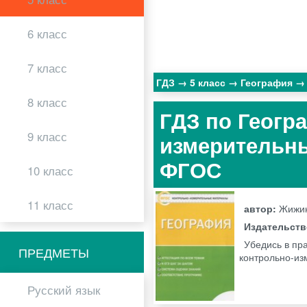
6 класс
7 класс
ГДЗ
5 класс
География
8 класс
ГДЗ по Геогр
9 класс
измерительны
ФГОС
10 класс
11 класс
автор:
Жижин
Издательст
Убедись в пр
ПРЕДМЕТЫ
контрольно-из
Русский язык