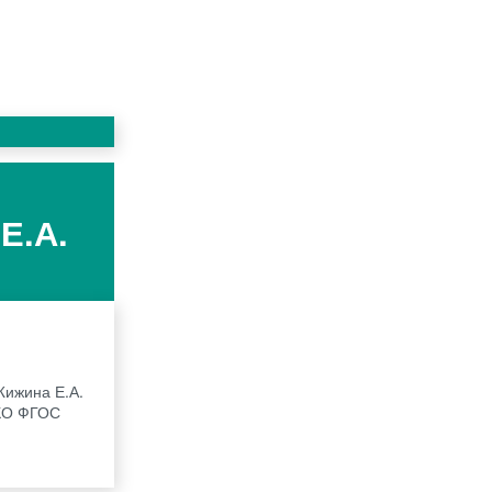
Е.А.
Жижина Е.А.
АКО ФГОС