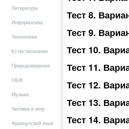
Литература
Тест 8. Вари
Информатика
Тест 9. Вари
Технология
Тест 10. Вар
Естествознание
Тест 11. Вар
Природоведение
ОБЖ
Тест 12. Вар
Музыка
Тест 13. Вар
Человек и мир
Тест 14. Вар
Французский язык