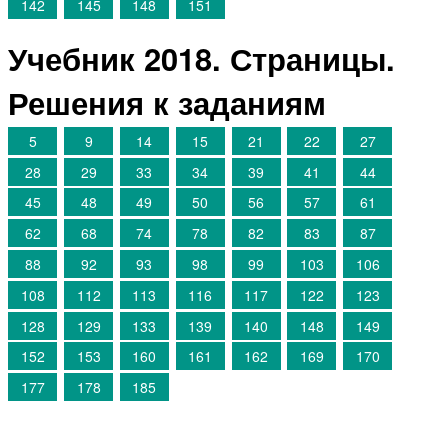
142
145
148
151
Учебник 2018. Страницы.
Решения к заданиям
5
9
14
15
21
22
27
28
29
33
34
39
41
44
45
48
49
50
56
57
61
62
68
74
78
82
83
87
88
92
93
98
99
103
106
108
112
113
116
117
122
123
128
129
133
139
140
148
149
152
153
160
161
162
169
170
177
178
185