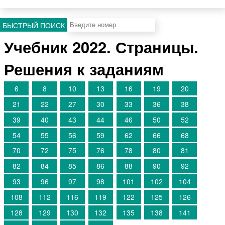
БЫСТРЫЙ ПОИСК
Учебник 2022. Страницы.
Решения к заданиям
6
8
10
13
16
19
20
21
22
27
30
33
36
38
39
40
43
44
46
50
52
54
55
56
59
62
66
68
70
72
75
76
78
80
81
82
84
85
86
88
90
92
93
96
97
98
101
102
104
108
112
116
119
122
125
126
128
129
130
132
135
138
141