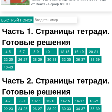
от Вентана-граф ФГОС
БЫСТРЫЙ ПОИСК
Часть 1. Страницы тетради.
Готовые решения
4-5
6-7
8-9
10-11
12-15
16-19
20-21
22-25
26-27
28-29
30-31
32-35
36-37
38-39
40-43
Часть 2. Страницы тетради.
Готовые решения
4-7
8-9
10-11
12-13
14-15
16-17
18-21
22-23
24-25
26-27
28-29
30-33
34-37
38-39