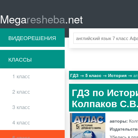
Mega
resheba
.net
ВИДЕОРЕШЕНИЯ
КЛАССЫ
ГДЗ
5 класс
История
ат
1 класс
ГДЗ по Истор
2 класс
Колпаков С.В
3 класс
авторы:
Колп
4 класс
Издательст
Убедись в пра
5 класс