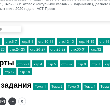
., Тырин С.В. атлас с контурными картами и заданиями (Древнего 
ы к книге 2020 года от АСТ-Пресс
5
стр.6-7
стр.8-9
стр.10-11
стр.12-13
стр.14-15
стр.16
-23
стр.24-25
стр.26-27
стр.28-29
стр.30-31
стр.32
арты
стр.2-3
стр.4
стр.5
стр.6-7
стр.8
стр.9
ст
стр.17
стр.18
 задания
Тема 1
Тема 2
Тема 3
Тема 4
Тема 
0