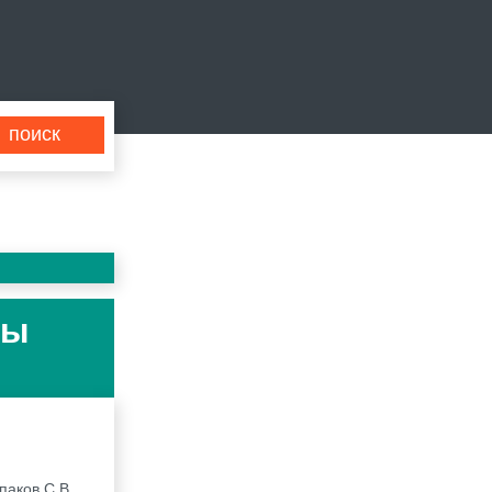
ты
паков С.В.,