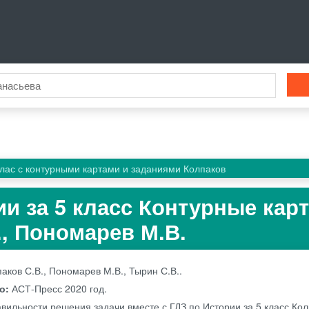
лас с контурными картами и заданиями Колпаков
ии за 5 класс Контурные кар
., Пономарев М.В.
аков С.В., Пономарев М.В., Тырин С.В..
во:
АСТ-Пресс
2020 год.
вильности решения задачи вместе с ГДЗ по Истории за 5 класс Кол