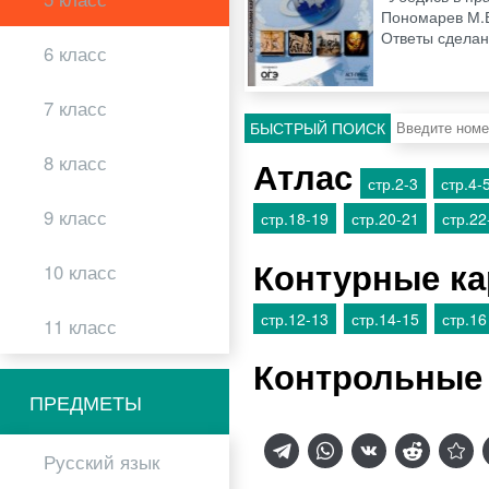
Пономарев М.В
Ответы сделан
6 класс
7 класс
БЫСТРЫЙ ПОИСК
8 класс
Атлас
стр.2-3
стр.4-
9 класс
стр.18-19
стр.20-21
стр.22
Контурные к
10 класс
стр.12-13
стр.14-15
стр.16
11 класс
Контрольные
ПРЕДМЕТЫ
Русский язык