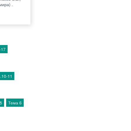
мира) .
-17
р.10-11
5
Тема 6