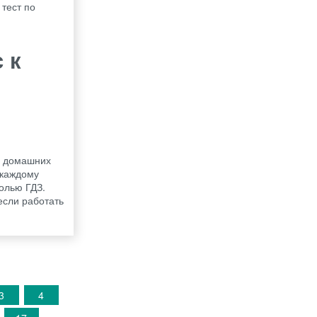
тест по
 к
и домашних
 каждому
олью ГДЗ.
если работать
3
4