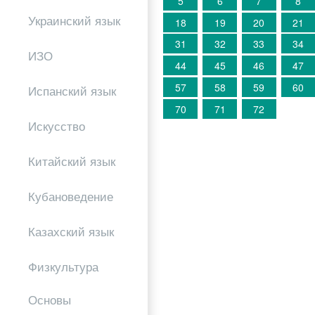
5
6
7
8
Украинский язык
18
19
20
21
31
32
33
34
ИЗО
44
45
46
47
57
58
59
60
Испанский язык
70
71
72
Искусство
Китайский язык
Кубановедение
Казахский язык
Физкультура
Основы