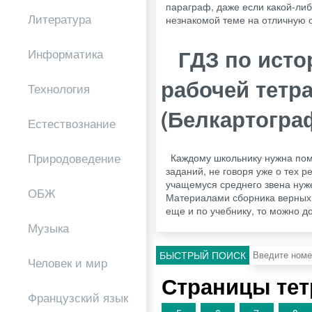
параграф, даже если какой-либ
Литература
незнакомой теме на отличную о
ГДЗ по исто
Информатика
рабочей тетр
Технология
(Белкартогр
Естествознание
Природоведение
Каждому школьнику нужна пом
заданий, не говоря уже о тех 
учащемуся среднего звена нуж
ОБЖ
Материалами сборника верных о
еще и по учебнику, то можно до
Музыка
БЫСТРЫЙ ПОИСК
Человек и мир
Страницы тет
Французский язык