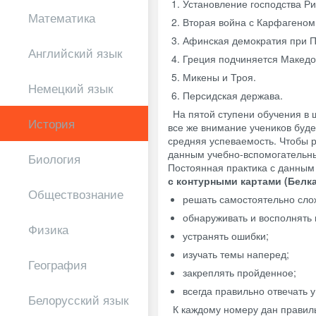
Установление господства Р
Математика
Вторая война с Карфагеном
Афинская демократия при П
Английский язык
Греция подчиняется Македо
Микены и Троя.
Немецкий язык
Персидская держава.
На пятой ступени обучения в 
История
все же внимание учеников буде
средняя успеваемость. Чтобы р
данным учебно-вспомогательны
Биология
Постоянная практика с данны
с контурными картами (Белк
Обществознание
решать самостоятельно сло
обнаруживать и восполнять 
Физика
устранять ошибки;
изучать темы наперед;
География
закреплять пройденное;
всегда правильно отвечать у
Белорусский язык
К каждому номеру дан правиль