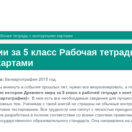
бочая тетрадь с контурными картами
и за 5 класс Рабочая тетрад
картами
во:
Белкартография
2015 год.
ы вникнуть в события прошлых лет, нужно все визуализировать, а 
по истории Древнего мира за 5 класс к рабочей тетради с ко
картография)»
. В нем есть все необходимые сведения для лучше
ожных тем. Ученикам с такой книгой не страшны ни обычные конт
говое тестирование. Все трудности они смогут с легкостью преодо
а разработана в полном соответствии со всеми строгими правила
осударственного образовательного стандарта. Она направлена на 