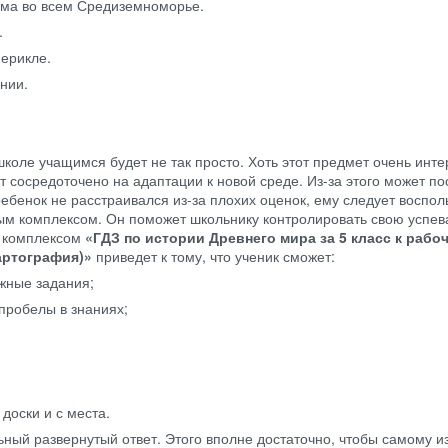
има во всем Средиземноморье.
.
ерикле.
нии.
школе учащимся будет не так просто. Хоть этот предмет очень инте
т сосредоточено на адаптации к новой среде. Из-за этого может по
ебенок не расстраивался из-за плохих оценок, ему следует воспол
м комплексом. Он поможет школьнику контролировать свою успев
м комплексом
«ГДЗ по истории Древнего мира за 5 класс к рабо
артография)»
приведет к тому, что ученик сможет:
жные задания;
пробелы в знаниях;
 доски и с места.
ный развернутый ответ. Этого вполне достаточно, чтобы самому и