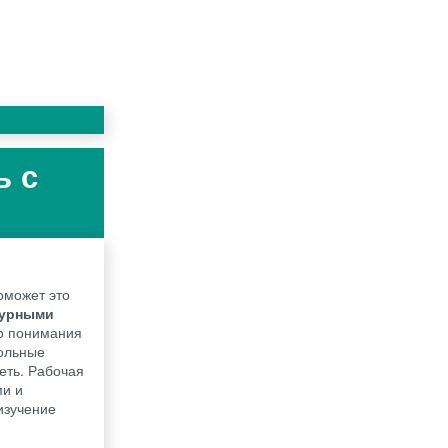
ь с
поможет это
нтурными
го понимания
рольные
леть. Рабочая
ми и
изучение