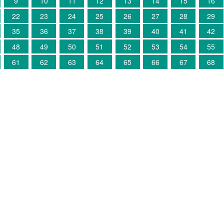
9
10
11
12
13
14
15
16
22
23
24
25
26
27
28
29
35
36
37
38
39
40
41
42
48
49
50
51
52
53
54
55
61
62
63
64
65
66
67
68