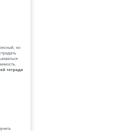
ресный, но
страдать
ьзоваться
аемость.
чей тетради
зучить