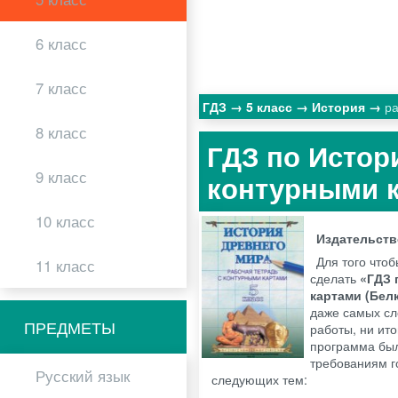
6 класс
7 класс
ГДЗ
5 класс
История
ра
8 класс
ГДЗ по Истори
9 класс
контурными 
10 класс
Издательст
Для того чтоб
11 класс
сделать
«ГДЗ 
картами (Бел
даже самых сл
ПРЕДМЕТЫ
работы, ни ито
программа был
требованиям г
Русский язык
следующих тем: