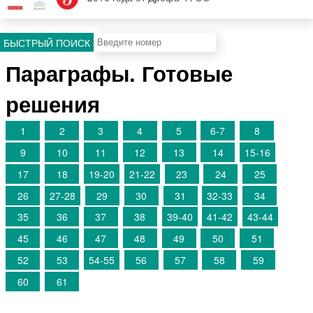
БЫСТРЫЙ ПОИСК
Параграфы. Готовые
решения
1
2
3
4
5
6-7
8
9
10
11
12
13
14
15-16
17
18
19-20
21-22
23
24
25
26
27-28
29
30
31
32-33
34
35
36
37
38
39-40
41-42
43-44
45
46
47
48
49
50
51
52
53
54-55
56
57
58
59
60
61