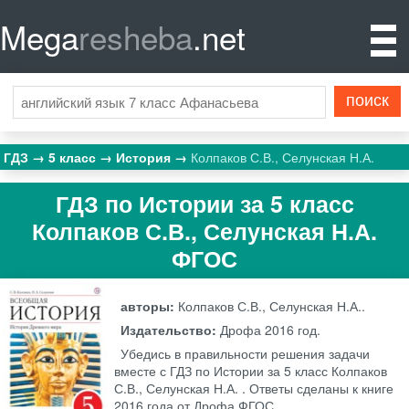
Mega
resheba
.net
ГДЗ
5 класс
История
Колпаков С.В., Селунская Н.А.
ГДЗ по Истории за 5 класс
Колпаков С.В., Селунская Н.А.
ФГОС
авторы:
Колпаков С.В., Селунская Н.А..
Издательство:
Дрофа
2016 год.
Убедись в правильности решения задачи
вместе с ГДЗ по Истории за 5 класс Колпаков
С.В., Селунская Н.А. . Ответы сделаны к книге
2016 года от Дрофа ФГОС