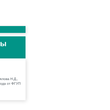
ты
ялова Н.Д.,
 года от ФГУП