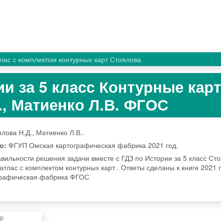
лас с комплектом контурных карт Стоялова
ии за 5 класс Контурные кар
., Матиенко Л.В. ФГОС
лова Н.Д., Матиенко Л.В..
во:
ФГУП Омская картографическая фабрика
2021 год.
вильности решения задачи вместе с ГДЗ по Истории за 5 класс Сто
атлас с комплектом контурных карт . Ответы сделаны к книге 2021
графическая фабрика ФГОС