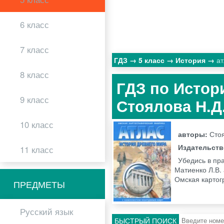
6 класс
7 класс
ГДЗ
5 класс
История
ат
8 класс
ГДЗ по Истор
9 класс
Стоялова Н.Д
10 класс
авторы:
Стоя
Издательст
11 класс
Убедись в пра
Матиенко Л.В. 
Омская карто
ПРЕДМЕТЫ
Русский язык
БЫСТРЫЙ ПОИСК