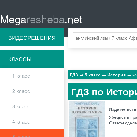
Mega
resheba
.net
ВИДЕОРЕШЕНИЯ
КЛАССЫ
ГДЗ
5 класс
История
ко
1 класс
ГДЗ по Истор
2 класс
3 класс
Издательст
Убедись в пр
4 класс
. Ответы сдела
5 класс