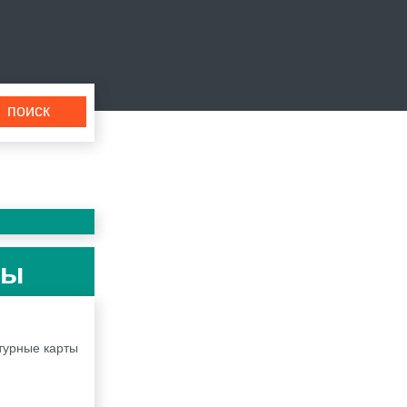
ты
нтурные карты