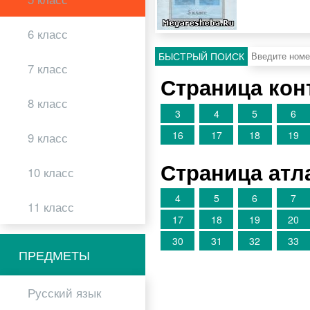
6 класс
БЫСТРЫЙ ПОИСК
7 класс
Страница кон
8 класс
3
4
5
6
16
17
18
19
9 класс
Страница атл
10 класс
4
5
6
7
11 класс
17
18
19
20
30
31
32
33
ПРЕДМЕТЫ
Русский язык