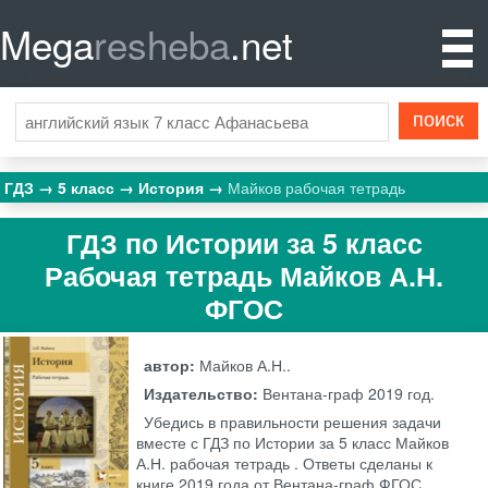
Mega
resheba
.net
ГДЗ
5 класс
История
Майков рабочая тетрадь
ГДЗ по Истории за 5 класс
Рабочая тетрадь Майков А.Н.
ФГОС
автор:
Майков А.Н..
Издательство:
Вентана-граф
2019 год.
Убедись в правильности решения задачи
вместе с ГДЗ по Истории за 5 класс Майков
А.Н. рабочая тетрадь . Ответы сделаны к
книге 2019 года от Вентана-граф ФГОС