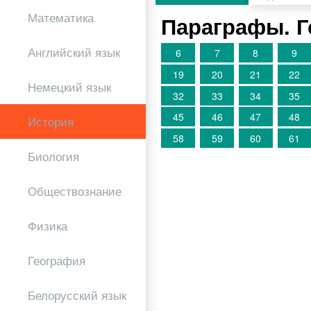
Математика
Параграфы. 
Английский язык
6
7
8
9
19
20
21
22
Немецкий язык
32
33
34
35
45
46
47
48
История
58
59
60
61
Биология
Обществознание
Физика
География
Белорусский язык