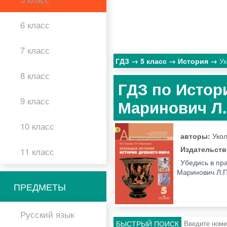
6 класс
7 класс
ГДЗ
5 класс
История
Ук
8 класс
ГДЗ по Истори
9 класс
Маринович Л
10 класс
авторы:
Укол
Издательст
11 класс
Убедись в пра
Маринович Л.П
ПРЕДМЕТЫ
Русский язык
БЫСТРЫЙ ПОИСК