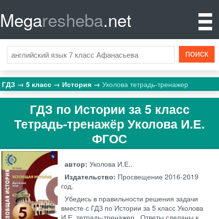
Mega
resheba
.net
ГДЗ
5 класс
История
Уколова тетрадь-тренажер
ГДЗ по Истории за 5 класс
Тетрадь-тренажёр Уколова И.Е.
ФГОС
автор:
Уколова И.Е..
Издательство:
Просвещение
2016-2019
год.
Убедись в правильности решения задачи
вместе с ГДЗ по Истории за 5 класс Уколова
И.Е. тетрадь-тренажер . Ответы сделаны к