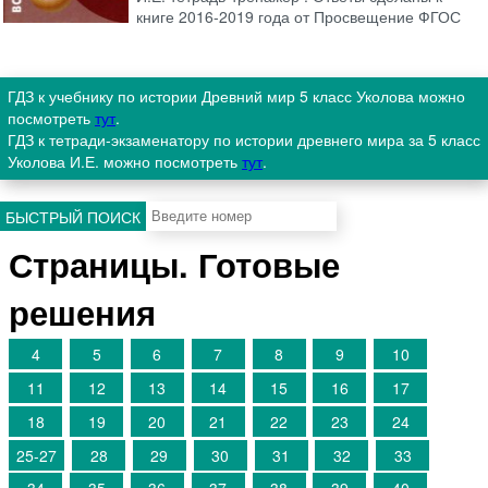
книге 2016-2019 года от Просвещение ФГОС
ГДЗ к учебнику по истории Древний мир 5 класс Уколова можно
посмотреть
тут
.
ГДЗ к тетради-экзаменатору по истории древнего мира за 5 класс
Уколова И.Е. можно посмотреть
тут
.
БЫСТРЫЙ ПОИСК
Страницы. Готовые
решения
4
5
6
7
8
9
10
11
12
13
14
15
16
17
18
19
20
21
22
23
24
25-27
28
29
30
31
32
33