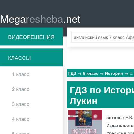
Mega
resheba
.net
ВИДЕОРЕШЕНИЯ
КЛАССЫ
ГДЗ
6 класс
История
Е.
1 класс
ГДЗ по Истори
2 класс
Лукин
3 класс
авторы:
Е.В.
4 класс
Издательст
Убедись в пра
5 класс