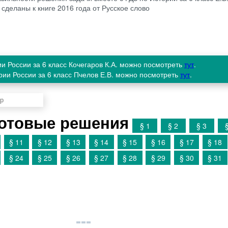
 сделаны к книге 2016 года от Русское слово
ии России за 6 класс Кочегаров К.А. можно посмотреть
тут
.
рии России за 6 класс Пчелов Е.В. можно посмотреть
тут
.
Готовые решения
§ 1
§ 2
§ 3
§ 11
§ 12
§ 13
§ 14
§ 15
§ 16
§ 17
§ 18
§ 24
§ 25
§ 26
§ 27
§ 28
§ 29
§ 30
§ 31