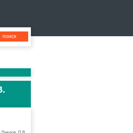
В.
 Пчелов, П.В.