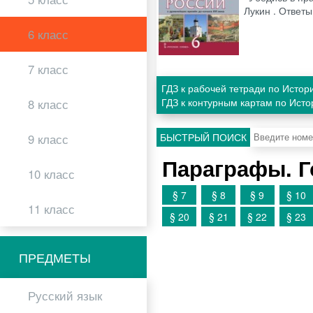
Лукин . Ответы
6 класс
7 класс
ГДЗ к рабочей тетради по Истор
ГДЗ к контурным картам по Исто
8 класс
БЫСТРЫЙ ПОИСК
9 класс
Параграфы. 
10 класс
§ 7
§ 8
§ 9
§ 10
11 класс
§ 20
§ 21
§ 22
§ 23
ПРЕДМЕТЫ
Русский язык