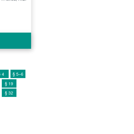
§ 4
§ 5–6
§ 19
§ 32