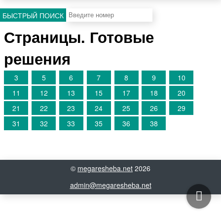
БЫСТРЫЙ ПОИСК
Страницы. Готовые
решения
3
5
6
7
8
9
10
11
12
13
15
17
18
20
21
22
23
24
25
26
29
31
32
33
35
36
38
©
megaresheba.net
2026
admin@megaresheba.net