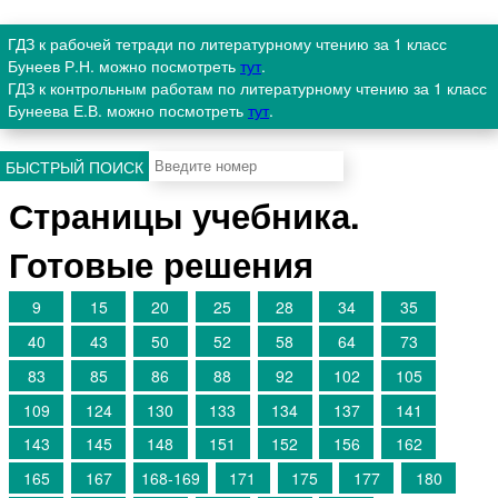
ГДЗ к рабочей тетради по литературному чтению за 1 класс
Бунеев Р.Н. можно посмотреть
тут
.
ГДЗ к контрольным работам по литературному чтению за 1 класс
Бунеева Е.В. можно посмотреть
тут
.
БЫСТРЫЙ ПОИСК
Страницы учебника.
Готовые решения
9
15
20
25
28
34
35
40
43
50
52
58
64
73
83
85
86
88
92
102
105
109
124
130
133
134
137
141
143
145
148
151
152
156
162
165
167
168-169
171
175
177
180