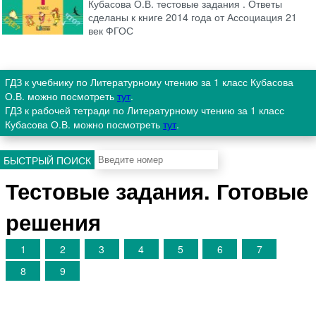
Кубасова О.В. тестовые задания . Ответы
сделаны к книге 2014 года от Ассоциация 21
век ФГОС
ГДЗ к учебнику по Литературному чтению за 1 класс Кубасова
О.В. можно посмотреть
тут
.
ГДЗ к рабочей тетради по Литературному чтению за 1 класс
Кубасова О.В. можно посмотреть
тут
.
БЫСТРЫЙ ПОИСК
Тестовые задания. Готовые
решения
1
2
3
4
5
6
7
8
9