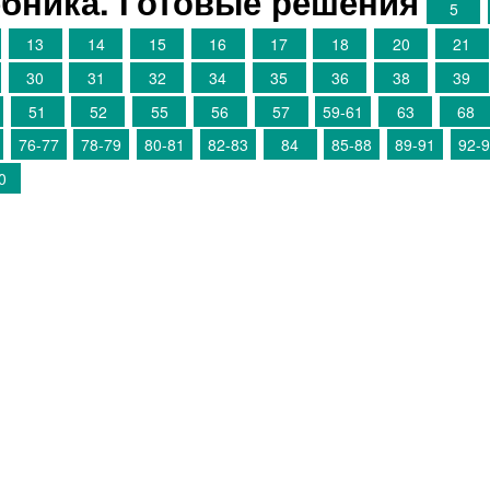
бника. Готовые решения
5
13
14
15
16
17
18
20
21
30
31
32
34
35
36
38
39
51
52
55
56
57
59-61
63
68
76-77
78-79
80-81
82-83
84
85-88
89-91
92-
0