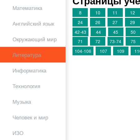
Страницы уче
Математика
8
10
11
12
24
26
27
29
Английский язык
42-43
44
45
50
Окружающий мир
71
72
73-74
75
104-106
107
109
11
Литература
Информатика
Технология
Музыка
Человек и мир
ИЗО