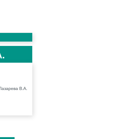
А.
Лазарева В.А.