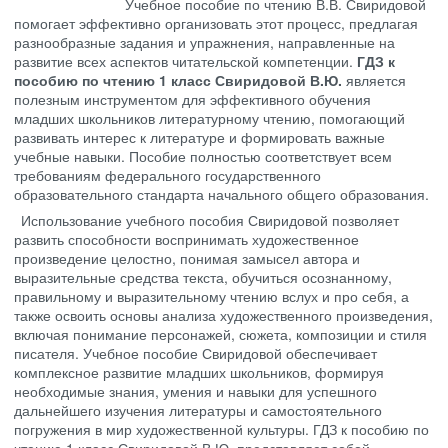
Учебное пособие по чтению В.В. Свиридовой
помогает эффективно организовать этот процесс, предлагая
разнообразные задания и упражнения, направленные на
развитие всех аспектов читательской компетенции.
ГДЗ к
пособию по чтению 1 класс Свиридовой В.Ю.
является
полезным инструментом для эффективного обучения
младших школьников литературному чтению, помогающий
развивать интерес к литературе и формировать важные
учебные навыки. Пособие полностью соответствует всем
требованиям федерального государственного
образовательного стандарта начального общего образования.
Использование учебного пособия Свиридовой позволяет
развить способности воспринимать художественное
произведение целостно, понимая замысел автора и
выразительные средства текста, обучиться осознанному,
правильному и выразительному чтению вслух и про себя, а
также освоить основы анализа художественного произведения,
включая понимание персонажей, сюжета, композиции и стиля
писателя. Учебное пособие Свиридовой обеспечивает
комплексное развитие младших школьников, формируя
необходимые знания, умения и навыки для успешного
дальнейшего изучения литературы и самостоятельного
погружения в мир художественной культуры. ГДЗ к пособию по