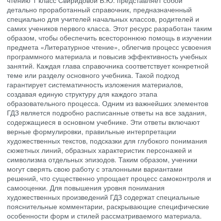
чтению 1 класс Свиридовой В.Ю. представляет собой
детально проработанный справочник, предназначенный
специально для учителей начальных классов, родителей и
самих учеников первого класса. Этот ресурс разработан таким
образом, чтобы обеспечить всестороннюю помощь в изучении
предмета «Литературное чтение», облегчив процесс усвоения
программного материала и повысив эффективность учебных
занятий. Каждая глава справочника соответствует конкретной
теме или разделу основного учебника. Такой подход
гарантирует систематичность изложения материалов,
создавая единую структуру для каждого этапа
образовательного процесса. Одним из важнейших элементов
ГДЗ является подробно расписанные ответы на все задания,
содержащиеся в основном учебнике. Эти ответы включают
верные формулировки, правильные интерпретации
художественных текстов, подсказки для глубокого понимания
сюжетных линий, образных характеристик персонажей и
символизма отдельных эпизодов. Таким образом, ученики
могут сверять свою работу с эталонными вариантами
решений, что существенно упрощает процесс самоконтроля и
самооценки. Для повышения уровня понимания
художественных произведений ГДЗ содержат специальные
пояснительные комментарии, раскрывающие специфические
особенности форм и стилей рассматриваемого материала.