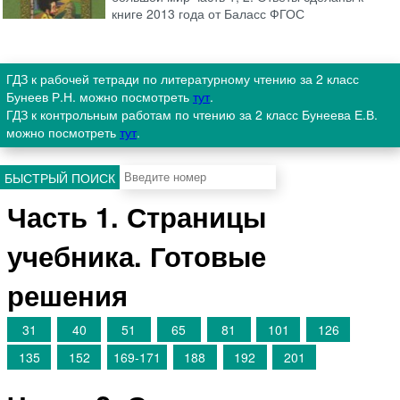
книге 2013 года от Баласс ФГОС
ГДЗ к рабочей тетради по литературному чтению за 2 класс
Бунеев Р.Н. можно посмотреть
тут
.
ГДЗ к контрольным работам по чтению за 2 класс Бунеева Е.В.
можно посмотреть
тут
.
БЫСТРЫЙ ПОИСК
Часть 1. Страницы
учебника. Готовые
решения
31
40
51
65
81
101
126
135
152
169-171
188
192
201