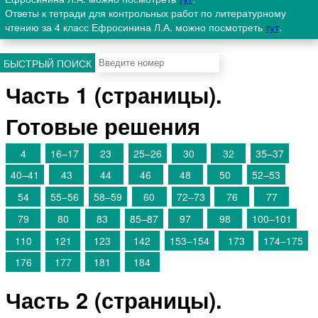
Ответы к тетради для контрольных работ по литературному
чтению за 4 класс Ефросинина Л.А. можно посмотреть
тут
.
БЫСТРЫЙ ПОИСК
Часть 1 (страницы).
Готовые решения
4
16–17
23
25–26
30
32
35–37
40–41
43
44
46
48
50
52–53
54
55–56
58–59
60
72–73
76
77
79
80
83
85–87
97
98
100–101
110
121
123
142
153–154
173
174–175
176
177
181
184
Часть 2 (страницы).