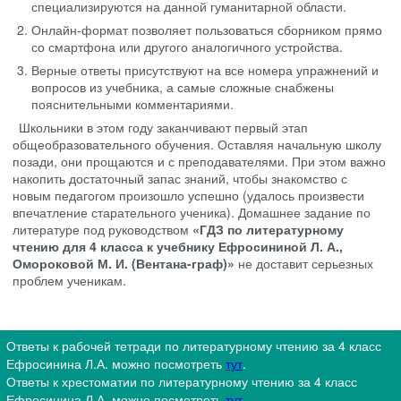
специализируются на данной гуманитарной области.
Онлайн-формат позволяет пользоваться сборником прямо
со смартфона или другого аналогичного устройства.
Верные ответы присутствуют на все номера упражнений и
вопросов из учебника, а самые сложные снабжены
пояснительными комментариями.
Школьники в этом году заканчивают первый этап
общеобразовательного обучения. Оставляя начальную школу
позади, они прощаются и с преподавателями. При этом важно
накопить достаточный запас знаний, чтобы знакомство с
новым педагогом произошло успешно (удалось произвести
впечатление старательного ученика). Домашнее задание по
литературе под руководством
«ГДЗ по литературному
чтению для 4 класса к учебнику Ефросининой Л. А.,
Омороковой М. И. (Вентана-граф)»
не доставит серьезных
проблем ученикам.
Ответы к рабочей тетради по литературному чтению за 4 класс
Ефросинина Л.А. можно посмотреть
тут
.
Ответы к хрестоматии по литературному чтению за 4 класс
Ефросинина Л.А. можно посмотреть
тут
.