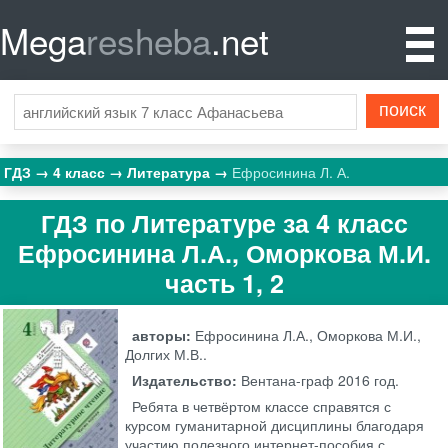
Mega
resheba
.net
ГДЗ
4 класс
Литература
Ефросинина Л. А.
ГДЗ по Литературе за 4 класс
Ефросинина Л.А., Оморкова М.И.
часть 1, 2
авторы:
Ефросинина Л.А., Оморкова М.И.,
Долгих М.В..
Издательство:
Вентана-граф
2016 год.
Ребята в четвёртом классе справятся с
курсом гуманитарной дисциплины благодаря
участию полезного интернет-пособия с