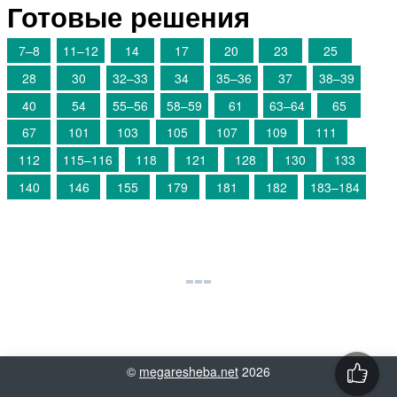
Готовые решения
7–8
11–12
14
17
20
23
25
28
30
32–33
34
35–36
37
38–39
40
54
55–56
58–59
61
63–64
65
67
101
103
105
107
109
111
112
115–116
118
121
128
130
133
140
146
155
179
181
182
183–184
©
megaresheba.net
2026