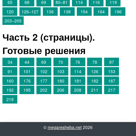
65
68
69
80–81
114
116
119
120
126–127
136
138
154
164
196
203–205
Часть 2 (страницы).
Готовые решения
34
44
69
70
76
78
87
91
101
102
103
114
126
153
160
176
177
180
181
182
187
192
195
202
206
208
211
217
219
©
megaresheba.net
2026