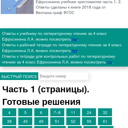
Ефросинина учебная хрестоматия часть 1, 2.
Ответы сделаны к книге 2018 года от
Вентана-граф ФГОС
Ответы к учебнику по литературному чтению за 4 класс
Ефросинина Л.А. можно посмотреть
тут
.
Ответы к рабочей тетради по литературному чтению за 4 класс
Ефросинина Л.А. можно посмотреть
тут
.
Ответы к тетради для контрольных работ по литературному
чтению за 4 класс Ефросинина Л.А. можно посмотреть
тут
.
БЫСТРЫЙ ПОИСК
Часть 1 (страницы).
Готовые решения
4
5
6
7–8
11
24
32
38
45
49
51
52
55
61