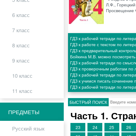
Л.Ф., Горецкий
Просвещение
6 класс
7 класс
ГДЗ к рабочей тетради по литер
ГДЗ к работе с текстом по лите
8 класс
ГДЗ к предварительный контроль
Бойкина М.В. можно посмотрет
9 класс
ГДЗ к рабочей тетради по смыс
ГДЗ к проверочным работам по 
ГДЗ к рабочей тетради по лите
10 класс
ГДЗ к учимся писать сочинение 
ГДЗ к рабочей тетради по литер
11 класс
БЫСТРЫЙ ПОИСК
ПРЕДМЕТЫ
Часть 1. Стр
23
24
25
26
Русский язык