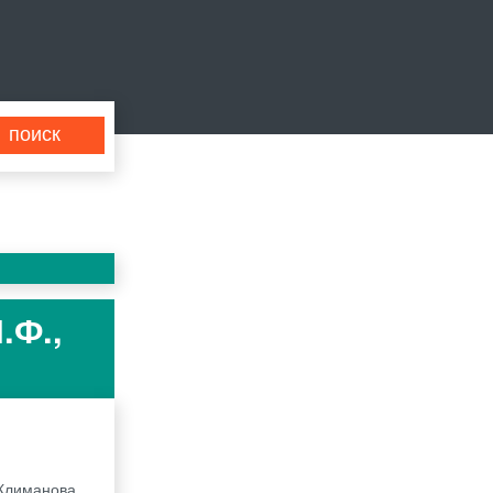
.Ф.,
 Климанова