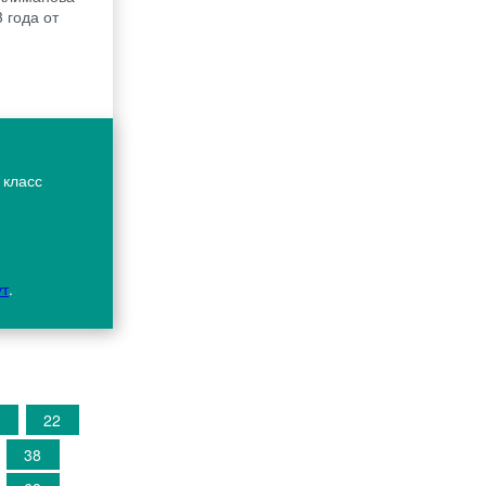
3 года от
 класс
ут
.
0
22
38