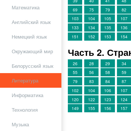
39
40
41
48
Математика
69
75
79
82
103
104
105
107
Английский язык
133
134
135
136
Немецкий язык
151
152
153
154
Часть 2. Стр
Окружающий мир
26
28
29
34
Белорусский язык
55
56
58
59
Литература
79
83
84
87
102
104
106
107
Информатика
120
122
123
124
149
155
156
157
Технология
Музыка