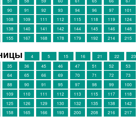
51
58
59
60
61
65
66
67
90
91
92
93
94
96
97
101
108
109
111
112
115
118
119
124
138
140
141
142
144
145
146
148
155
167
168
178
179
192
214
215
аницы
4
5
15
16
21
22
2
35
36
45
46
47
51
52
53
64
65
66
69
70
71
72
73
88
90
91
95
97
98
99
100
109
110
111
112
113
115
117
118
125
126
129
130
132
135
138
142
158
165
166
193
200
208
216
217