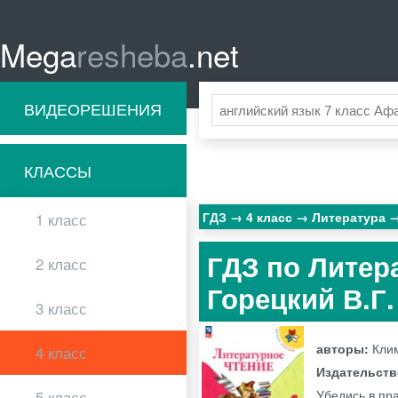
Mega
resheba
.net
ВИДЕОРЕШЕНИЯ
КЛАССЫ
ГДЗ
4 класс
Литература
1 класс
ГДЗ по Литера
2 класс
Горецкий В.Г.
3 класс
авторы:
Клим
4 класс
Издательст
Убедись в пр
5 класс