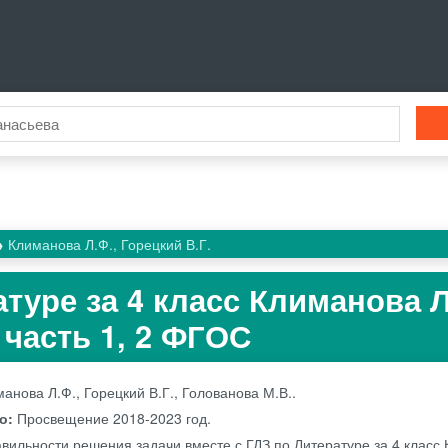
Климанова Л.Ф., Горецкий В.Г.
туре за 4 класс Климанова Л
 часть 1, 2 ФГОС
анова Л.Ф., Горецкий В.Г., Голованова М.В..
во:
Просвещение
2018-2023 год.
авильности решения задачи вместе с ГДЗ по Литературе за 4 класс