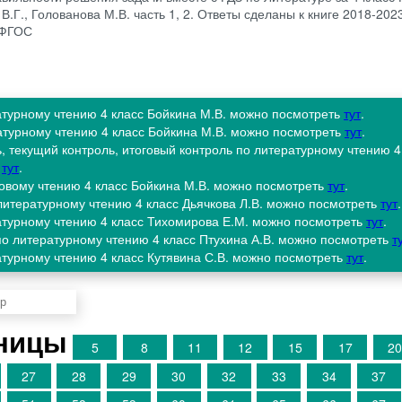
 В.Г., Голованова М.В. часть 1, 2. Ответы сделаны к книге 2018-202
 ФГОС
атурному чтению 4 класс Бойкина М.В. можно посмотреть
тут
.
ратурному чтению 4 класс Бойкина М.В. можно посмотреть
тут
.
, текущий контроль, итоговый контроль по литературному чтению 4
ь
тут
.
ловому чтению 4 класс Бойкина М.В. можно посмотреть
тут
.
литературному чтению 4 класс Дьячкова Л.В. можно посмотреть
тут
.
ратурному чтению 4 класс Тихомирова Е.М. можно посмотреть
тут
.
по литературному чтению 4 класс Птухина А.В. можно посмотреть
т
атурному чтению 4 класс Кутявина С.В. можно посмотреть
тут
.
аницы
5
8
11
12
15
17
2
27
28
29
30
32
33
34
37