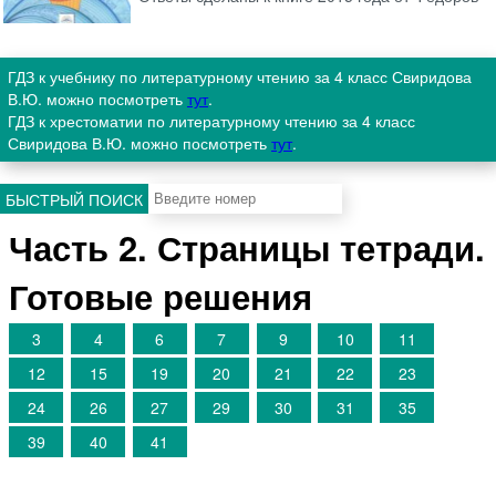
ГДЗ к учебнику по литературному чтению за 4 класс Свиридова
В.Ю. можно посмотреть
тут
.
ГДЗ к хрестоматии по литературному чтению за 4 класс
Свиридова В.Ю. можно посмотреть
тут
.
БЫСТРЫЙ ПОИСК
Часть 2. Страницы тетради.
Готовые решения
3
4
6
7
9
10
11
12
15
19
20
21
22
23
24
26
27
29
30
31
35
39
40
41