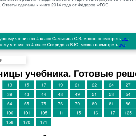
2. Ответы сделаны к книге 2014 года от Фёдоров ФГОС
турному чтению за 4 класс Самыкина С.В. можно посмотреть
тут
.
рному чтению за 4 класс Свиридова В.Ю. можно посмотреть
тут
.
аницы учебника. Готовые ре
13
15
17
19
21
22
24
27
39
43
44
48
49
51
53
54
64
65
75
76
79
80
81
86
100
101
105
111
115
116
117
125
158
170
171