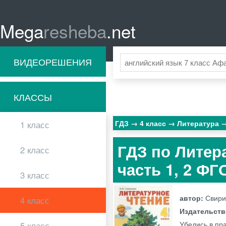
Mega
resheba
.net
ВИДЕОРЕШЕНИЯ
КЛАССЫ
ГДЗ
4 класс
Литература
1 класс
ГДЗ по Литер
2 класс
часть 1, 2 ФГ
3 класс
автор:
Свири
4 класс
Издательст
Убедись в пр
5 класс