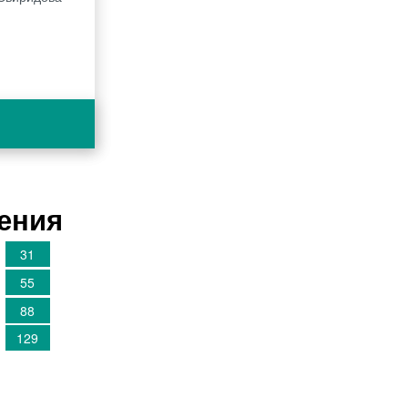
шения
31
55
88
129