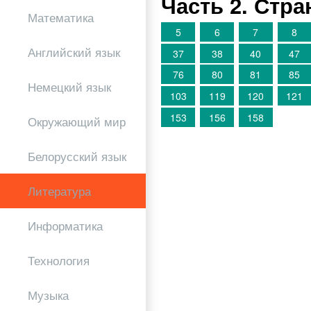
Часть 2. Стр
Математика
5
6
7
8
Английский язык
37
38
40
47
76
80
81
85
Немецкий язык
103
119
120
121
153
156
158
Окружающий мир
Белорусский язык
Литература
Информатика
Технология
Музыка