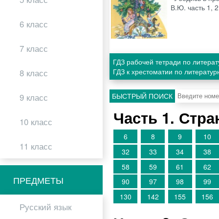
В.Ю. часть 1, 
6 класс
7 класс
ГДЗ рабочей тетради по литера
ГДЗ к хрестоматии по литерату
8 класс
БЫСТРЫЙ ПОИСК
9 класс
Часть 1. Стр
10 класс
6
8
9
10
11 класс
32
33
34
38
58
59
61
62
ПРЕДМЕТЫ
90
97
98
99
130
142
155
156
Русский язык