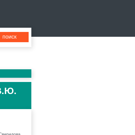
В.Ю.
 Свиридова