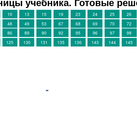
аницы учебника. Готовые ре
10
13
15
19
23
24
25
26
48
49
53
67
68
69
70
72
86
89
90
92
95
96
97
98
125
130
131
135
136
143
144
145