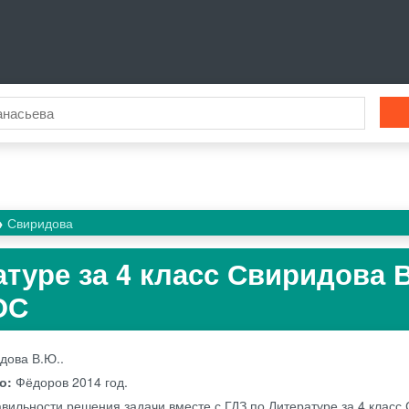
Свиридова
атуре за 4 класс Свиридова 
ОС
дова В.Ю..
во:
Фёдоров
2014 год.
авильности решения задачи вместе с ГДЗ по Литературе за 4 класс