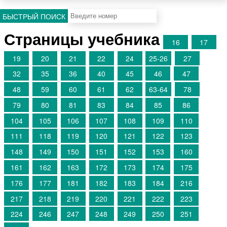
БЫСТРЫЙ ПОИСК
Страницы учебника
16
17
19
20
21
22
24
25-26
27
32
35
36
40
45
46
47
48
59
60
61
62
63-64
78
79
80
81
83
84
85
86
104
105
106
107
108
109
110
111
118
119
120
121
122
123
148
149
150
151
152
153
160
161
162
163
172
173
174
175
176
177
181
182
183
184
216
217
218
219
220
221
222
223
224
246
247
248
249
250
251