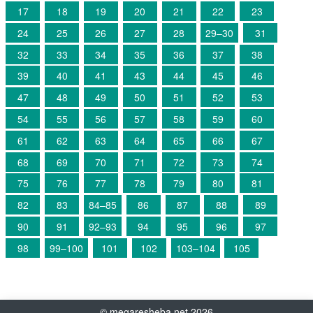
17
18
19
20
21
22
23
24
25
26
27
28
29–30
31
32
33
34
35
36
37
38
39
40
41
43
44
45
46
47
48
49
50
51
52
53
54
55
56
57
58
59
60
61
62
63
64
65
66
67
68
69
70
71
72
73
74
75
76
77
78
79
80
81
82
83
84–85
86
87
88
89
90
91
92–93
94
95
96
97
98
99–100
101
102
103–104
105
©
megaresheba.net
2026