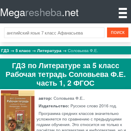
Mega
resheba
.net
ГДЗ
5 класс
Литература
Соловьева Ф.Е.
ГДЗ по Литературе за 5 класс
Рабочая тетрадь Соловьева Ф.Е.
часть 1, 2 ФГОС
автор:
Соловьева Ф.Е..
Издательство:
Русское слово
2016 год.
Программа средних классов значительно
усложняется по сравнению с предыдущими
годами обучения. Это относится не только к
расчётам по математике и информатике, но и