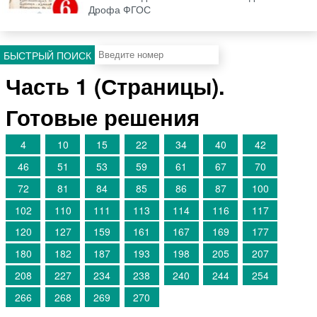
Дрофа ФГОС
БЫСТРЫЙ ПОИСК
Часть 1 (Страницы).
Готовые решения
4
10
15
22
34
40
42
46
51
53
59
61
67
70
72
81
84
85
86
87
100
102
110
111
113
114
116
117
120
127
159
161
167
169
177
180
182
187
193
198
205
207
208
227
234
238
240
244
254
266
268
269
270