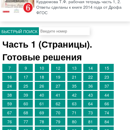
Курдюмова Т.Ф. рабочая тетрадь часть 1, 2.
Ответы сделаны к книге 2014 года от Дрофа
ФГОС
БЫСТРЫЙ ПОИСК
Часть 1 (Страницы).
Готовые решения
7
9
10
12
13
14
15
16
17
18
19
21
22
23
24
25
26
27
35
36
37
38
39
40
41
42
43
44
59
60
61
62
63
64
66
67
68
69
70
71
73
74
76
77
78
79
80
81
84