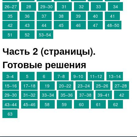
26–27
28
29–30
31
32
33
34
35
36
37
38
39
40
41
42
43
44
45
46
47
48–50
51
52
53–54
Часть 2 (страницы).
Готовые решения
3–4
5
6
7–8
9–10
11–12
13–14
15–16
17–18
19
20–22
23–24
25–26
27–28
29–30
31–32
33–34
35–36
37–38
39–41
42
43–44
45–46
58
59
60
61
62
63