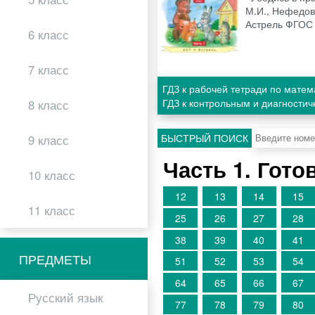
М.И., Нефедова
Астрель ФГОС
6 класс
7 класс
ГДЗ к рабочей тетради по мате
ГДЗ к контрольным и диагности
8 класс
БЫСТРЫЙ ПОИСК
9 класс
Часть 1. Гот
10 класс
12
13
14
15
11 класс
25
26
27
28
38
39
40
41
ПРЕДМЕТЫ
51
52
53
54
64
65
66
67
Русский язык
77
78
79
80