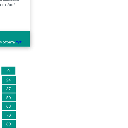
 от Аст/
смотреть
тут
.
9
24
37
50
63
76
89