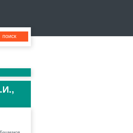
И.,
с Башмаков