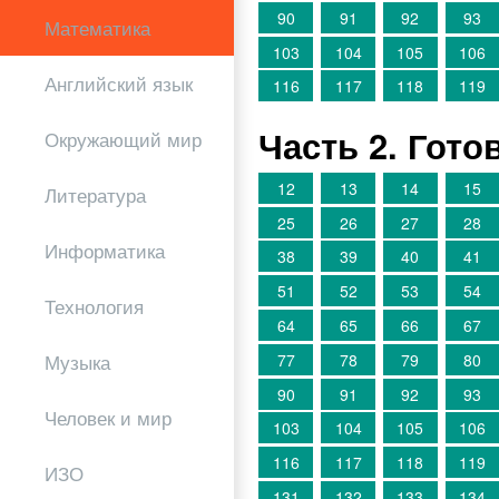
90
91
92
93
Математика
103
104
105
106
Английский язык
116
117
118
119
Часть 2. Гот
Окружающий мир
12
13
14
15
Литература
25
26
27
28
Информатика
38
39
40
41
51
52
53
54
Технология
64
65
66
67
77
78
79
80
Музыка
90
91
92
93
Человек и мир
103
104
105
106
116
117
118
119
ИЗО
131
132
133
134