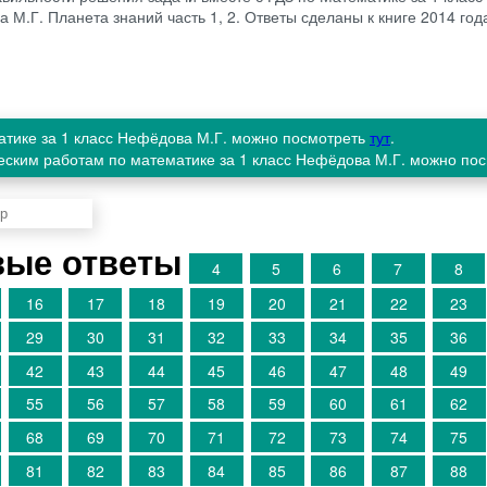
 М.Г. Планета знаний часть 1, 2. Ответы сделаны к книге 2014 года
матике за 1 класс Нефёдова М.Г. можно посмотреть
тут
.
ческим работам по математике за 1 класс Нефёдова М.Г. можно по
овые ответы
4
5
6
7
8
16
17
18
19
20
21
22
23
29
30
31
32
33
34
35
36
42
43
44
45
46
47
48
49
55
56
57
58
59
60
61
62
68
69
70
71
72
73
74
75
81
82
83
84
85
86
87
88