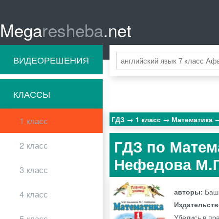
Mega
resheba
.net
ВИДЕОРЕШЕНИЯ
КЛАССЫ
ГДЗ
1 класс
Математика
1 класс
ГДЗ по Матем
2 класс
Нефедова М.Г
3 класс
авторы:
Баш
4 класс
Издательст
Убедись в пр
5 класс