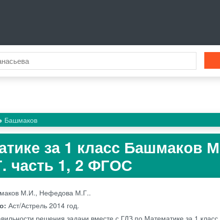
Башмаков
атике за 1 класс Башмаков М.
. часть 1, 2 ФГОС
маков М.И., Нефедова М.Г..
во:
Аст/Астрель
2014 год.
авильности решения задачи вместе с ГДЗ по Математике за 1 клас