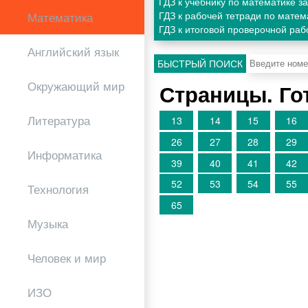
ГДЗ к учебнику по математике з
ГДЗ к рабочей тетради по матем
Математика
ГДЗ к итоговой проверочной раб
Английский язык
БЫСТРЫЙ ПОИСК
Окружающий мир
Страницы. Го
Литература
13
14
15
16
26
27
28
29
Информатика
39
40
41
42
52
53
54
55
Технология
65
Музыка
Человек и мир
ИЗО