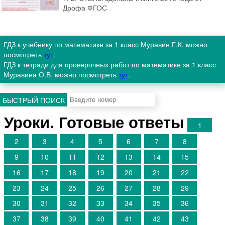
Дрофа ФГОС
ГДЗ к учебнику по математике за 1 класс Муравин Г.К. можно
посмотреть
тут
.
ГДЗ к тетради для проверочных работ по математике за 1 класс
Муравина О.В. можно посмотреть
тут
.
БЫСТРЫЙ ПОИСК
Уроки. Готовые ответы
1
2
3
4
5
6
7
8
9
10
11
12
13
14
15
16
17
18
19
20
21
22
23
24
25
26
27
28
29
30
31
32
33
34
35
36
37
38
39
40
41
42
43