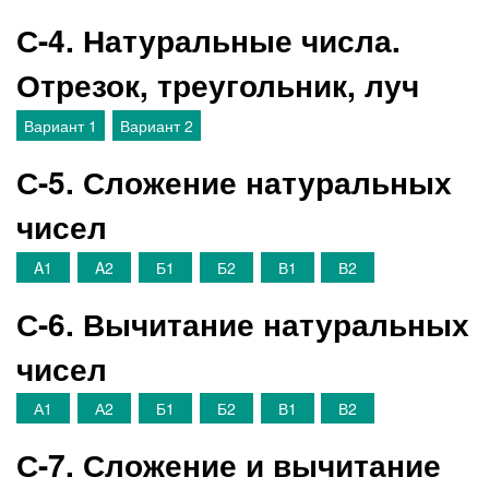
С-4. Натуральные числа.
Отрезок, треугольник, луч
Вариант 1
Вариант 2
С-5. Сложение натуральных
чисел
A1
A2
Б1
Б2
В1
В2
С-6. Вычитание натуральных
чисел
А1
А2
Б1
Б2
В1
В2
С-7. Сложение и вычитание