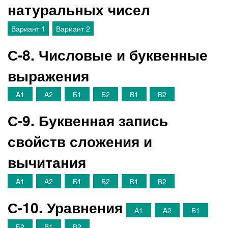
натуральных чисел
Вариант 1
Вариант 2
С-8. Числовые и буквенные
выражения
A1
A2
Б1
Б2
В1
В2
С-9. Буквенная запись
свойств сложения и
вычитания
A1
A2
Б1
Б2
В1
В2
С-10. Уравнения
A1
A2
Б1
Б2
В1
В2