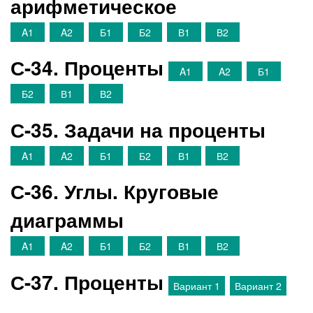
арифметическое
A1
A2
Б1
Б2
В1
В2
С-34. Проценты
A1
A2
Б1
Б2
В1
В2
С-35. Задачи на проценты
A1
A2
Б1
Б2
В1
В2
С-36. Углы. Круговые
диаграммы
A1
A2
Б1
Б2
В1
В2
С-37. Проценты
Вариант 1
Вариант 2