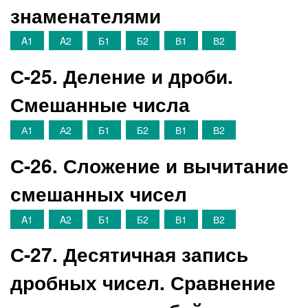
знаменателями
A1
A2
Б1
Б2
В1
В2
С-25. Деление и дроби.
Смешанные числа
А1
А2
Б1
Б2
В1
В2
С-26. Сложение и вычитание
смешанных чисел
A1
A2
Б1
Б2
В1
В2
С-27. Десятичная запись
дробных чисел. Сравнение