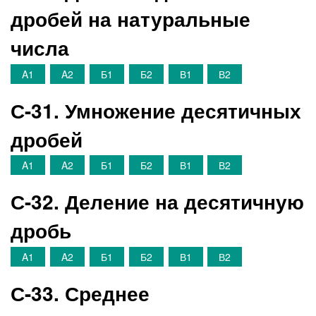
дробей на натуральные
числа
A1
A2
Б1
Б2
В1
В2
С-31. Умножение десятичных
дробей
A1
A2
Б1
Б2
В1
В2
С-32. Деление на десятичную
дробь
A1
A2
Б1
Б2
В1
В2
С-33. Среднее