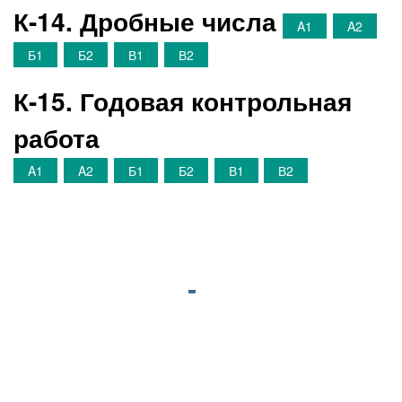
К-14. Дробные числа
A1
A2
Б1
Б2
В1
В2
К-15. Годовая контрольная
работа
A1
A2
Б1
Б2
В1
В2
©
megaresheba.net
2026