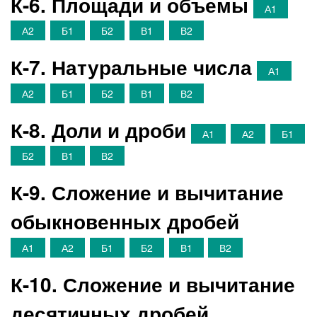
К-6. Площади и объемы
А1
А2
Б1
Б2
В1
В2
К-7. Натуральные числа
А1
А2
Б1
Б2
В1
В2
К-8. Доли и дроби
А1
А2
Б1
Б2
В1
В2
К-9. Сложение и вычитание
обыкновенных дробей
А1
А2
Б1
Б2
В1
В2
К-10. Сложение и вычитание
десятичных дробей