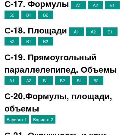
С-17. Формулы
A1
A2
Б1
Б2
В1
В2
С-18. Площади
A1
A2
Б1
Б2
В1
В2
С-19. Прямоугольный
параллелепипед. Объемы
A1
A2
Б1
Б2
В1
В2
С-20.Формулы, площади,
объемы
Вариант 1
Вариант 2
С-21. Окружность и круг.