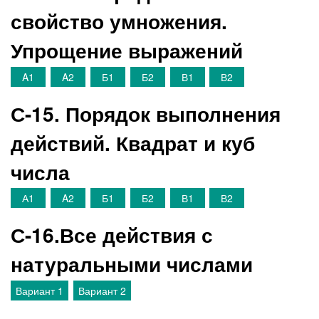
свойство умножения.
Упрощение выражений
A1
A2
Б1
Б2
В1
В2
С-15. Порядок выполнения
действий. Квадрат и куб
числа
А1
A2
Б1
Б2
В1
В2
С-16.Все действия с
натуральными числами
Вариант 1
Вариант 2