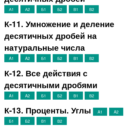
А1
А2
Б1
Б2
В1
В2
К-11. Умножение и деление
десятичных дробей на
натуральные числа
A1
A2
Б1
Б2
В1
В2
К-12. Все действия с
десятичными дробями
A1
A2
Б1
Б2
В1
В2
К-13. Проценты. Углы
A1
A2
Б1
Б2
В1
В2