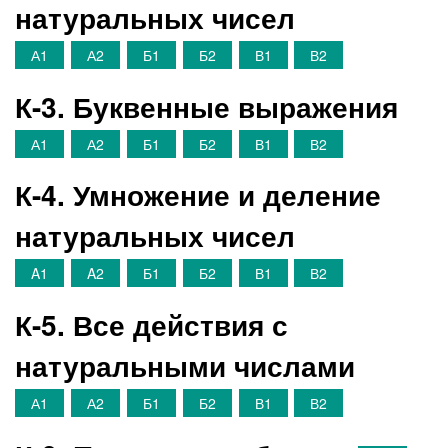
натуральных чисел
А1
А2
Б1
Б2
В1
В2
К-3. Буквенные выражения
А1
А2
Б1
Б2
В1
В2
К-4. Умножение и деление
натуральных чисел
A1
A2
Б1
Б2
В1
В2
К-5. Все действия с
натуральными числами
А1
А2
Б1
Б2
В1
В2