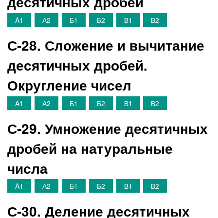
десятичных дробей
A1
А2
Б1
Б2
В1
В2
С-28. Сложение и вычитание
десятичных дробей.
Округление чисел
A1
A2
Б1
Б2
В1
В2
С-29. Умножение десятичных
дробей на натуральные
числа
A1
А2
Б1
Б2
В1
В2
С-30. Деление десятичных