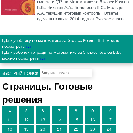
вместе с ГДЗ по Математике за 5 класс Козлов
В.В., Никитин А.А., Белоносов В.С., Мальцев
А.А. текущий итоговый контроль . Ответы
сделаны к книге 2014 года от Русское слово
ГДЗ к учебнику по математике за 5 класс Козлов В.В. можно
посмотреть
тут
.
ГДЗ к рабочей тетради по математике за 5 класс Козлов В.В.
можно посмотреть
тут
.
БЫСТРЫЙ ПОИСК
Страницы. Готовые
решения
4
5
6
7
8
9
10
11
12
13
14
15
16
17
18
19
20
21
22
23
24