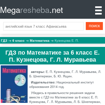
Mega
resheba
.net
ГДЗ
6 класс
Математика
Кузнецова Е. П.
ГДЗ по Математике за 6 класс Е.
П. Кузнецова, Г. Л. Муравьева
авторы:
Е. П. Кузнецова, Г. Л. Муравьева, Л.
Б. Шнеперман, Б. Ю. Ящин.
Издательство:
Национальный институт
образования
2014 год.
Убедись в правильности решения задачи
вместе с ГДЗ по Математике за 6 класс Е. П.
Кузнецова, Г. Л. Муравьева, Л. Б. Шнеперман,