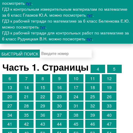
посмотреть
тут
.
ГДЗ к контрольным измерительным материалам по математике
за 6 класс Глазков Ю.А. можно посмотреть
тут
.
ГДЗ к рабочей тетради по математике за 6 класс Беленкова Е.Ю.
можно посмотреть
тут
.
ГДЗ к рабочей тетради для контрольных работ по математике за
6 класс Рудницкая В.Н. можно посмотреть
тут
.
БЫСТРЫЙ ПОИСК
Часть 1. Страницы
4
5
6
7
8
9
10
11
12
13
14
15
16
17
18
19
20
21
22
23
24
25
26
27
28
29
30
31
32
33
34
35
36
37
38
39
40
41
42
43
44
45
46
47