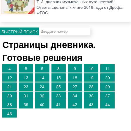
Т.И. дневник музыкальных путешествий .
Ответы сделаны к книге 2018 года от Дрофа
ФГОС
БЫСТРЫЙ ПОИСК
Страницы дневника.
Готовые решения
4
5
6
8
9
10
11
12
13
14
15
18
19
20
21
23
24
25
27
28
29
30
31
32
33
34
36
37
38
39
40
41
42
43
44
46