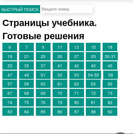
БЫСТРЫЙ ПОИСК
Страницы учебника.
Готовые решения
6
7
9
11
13
15
18
19
21
25
26
27
29
30-31
33
35
37
41
42
45
46
47
49
51
52
53
54-55
56
57
59
60
61
62
65
66
67
68
69
70
71
72
73
74
75
76
79
80
81
82
83
84
85
86
87
88
92