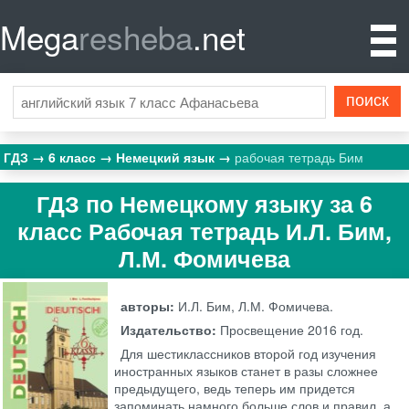
Mega
resheba
.net
ГДЗ
6 класс
Немецкий язык
рабочая тетрадь Бим
ГДЗ по Немецкому языку за 6
класс Рабочая тетрадь И.Л. Бим,
Л.М. Фомичева
авторы:
И.Л. Бим, Л.М. Фомичева.
Издательство:
Просвещение
2016 год.
Для шестиклассников второй год изучения
иностранных языков станет в разы сложнее
предыдущего, ведь теперь им придется
запоминать намного больше слов и правил, а