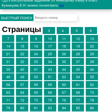
ГДЗ к контрольным заданиям по немецкому языку 6 класс
Кузнецова Е.Н. можно посмотреть
тут
.
БЫСТРЫЙ ПОИСК
Страницы
3
4
5
6
7
8
9
10
11
12
13
14
15
16
17
18
19
20
21
22
24
25
26
28
29
31
32
33
34
35
37
38
39
40
41
43
44
45
46
48
49
50
51
53
54
55
56
57
58
59
60
61
62
63
64
65
66
67
68
70
71
72
73
75
76
77
78
79
80
81
83
84
85
86