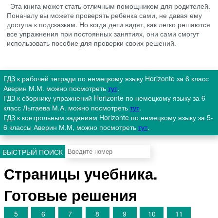
Эта книга может стать отличным помощником для родителей.
Поначалу вы можете проверять ребенка сами, не давая ему
доступа к подсказкам. Но когда дети видят, как легко решаются
все упражнения при постоянных занятиях, они сами смогут
использовать пособие для проверки своих решений.
ГДЗ к рабочей тетради по немецкому языку Horizonte за 6 класс
Аверин М.М. можно посмотреть
тут
.
ГДЗ к сборнику упражнений Horizonte по немецкому языку за 6
класс Лытаева М.А. можно посмотреть
тут
.
ГДЗ к контрольным заданиям Horizonte по немецкому языку за 5-
6 классы Аверин М.М, можно посмотреть
тут
.
БЫСТРЫЙ ПОИСК
Страницы учебника.
Готовые решения
5
6
7
8
9
10
11