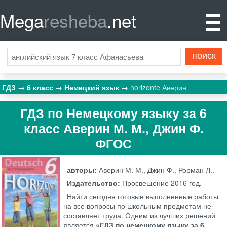
Mega
resheba
.net
ГДЗ
6 класс
Немецкий язык
horizonte Аверин
ГДЗ по Немецкому языку за 6
класс Аверин М. М., Джин Ф.
ФГОС
авторы:
Аверин М. М., Джин Ф., Рорман Л..
Издательство:
Просвещение
2016 год.
Найти сегодня готовые выполненные работы
на все вопросы по школьным предметам не
составляет труда. Одним из лучших решений
является
«ГДЗ по немецкому языку за 6