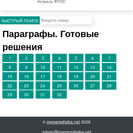
Астрель ФГОС
БЫСТРЫЙ ПОИСК
Параграфы. Готовые
решения
1
2
3
4
5
6
7
8
9
10
11
12
13
14
15
16
17
18
19
20
21
22
23
24
25
26
27
28
29
30
31
32
©
megaresheba.net
2026
admin@megaresheba.net