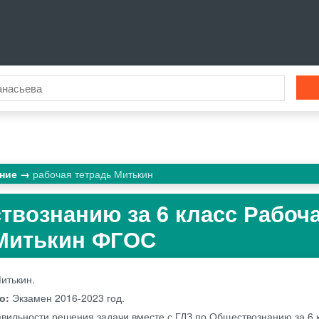
ание
рабочая тетрадь Митькин
твознанию за 6 класс Рабоч
 Митькин ФГОС
Митькин.
во:
Экзамен
2016-2023 год.
авильности решения задачи вместе с ГДЗ по Обществознанию за 6 к