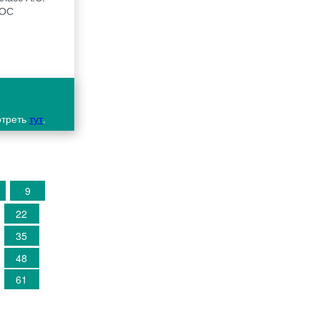
ГОС
отреть
тут
.
9
22
35
48
61