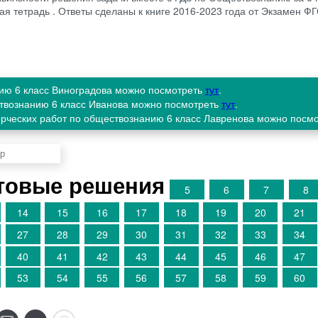
ая тетрадь . Ответы сделаны к книге 2016-2023 года от Экзамен Ф
нию 6 класс Виноградова можно посмотреть
тут
.
ствознанию 6 класс Иванова можно посмотреть
тут
.
ворческих работ по обществознанию 6 класс Лавренова можно посм
товые решения
5
6
7
8
14
15
16
17
18
19
20
21
27
28
29
30
31
32
33
34
40
41
42
43
44
45
46
47
53
54
55
56
57
58
59
60