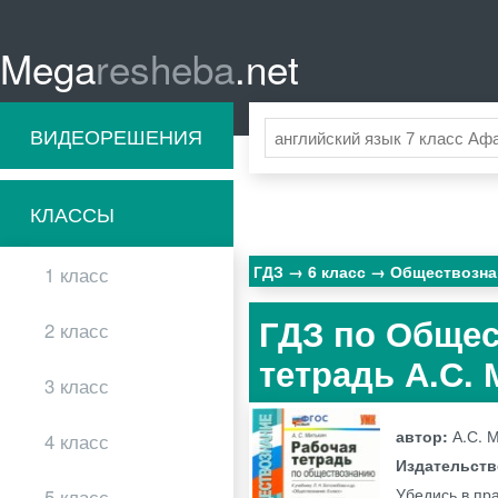
Mega
resheba
.net
ВИДЕОРЕШЕНИЯ
КЛАССЫ
ГДЗ
6 класс
Обществозн
1 класс
ГДЗ по Общес
2 класс
тетрадь А.С.
3 класс
автор:
А.С. 
4 класс
Издательст
Убедись в пр
5 класс