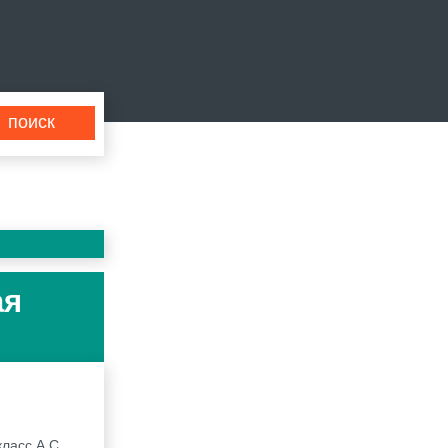
ая
ласс А.С.