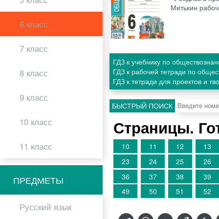
Митькин рабоч
6 класс
7 класс
ГДЗ к учебнику по обществозна
ГДЗ к рабочей тетради по обще
8 класс
ГДЗ к тетради для проектов и т
9 класс
БЫСТРЫЙ ПОИСК
10 класс
Страницы. Го
11 класс
10
11
12
13
23
24
25
26
36
37
38
39
ПРЕДМЕТЫ
49
50
51
52
Русский язык