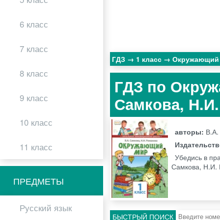
6 класс
7 класс
ГДЗ
1 класс
Окружающий
8 класс
ГДЗ по Окруж
9 класс
Самкова, Н.И
10 класс
авторы:
В.А.
Издательст
11 класс
Убедись в пр
Самкова, Н.И.
ПРЕДМЕТЫ
Русский язык
БЫСТРЫЙ ПОИСК