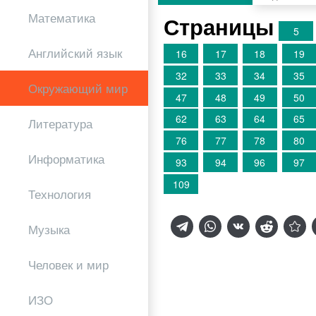
Математика
Страницы
5
Английский язык
16
17
18
19
32
33
34
35
Окружающий мир
47
48
49
50
62
63
64
65
Литература
76
77
78
80
Информатика
93
94
96
97
109
Технология
Музыка
Человек и мир
ИЗО