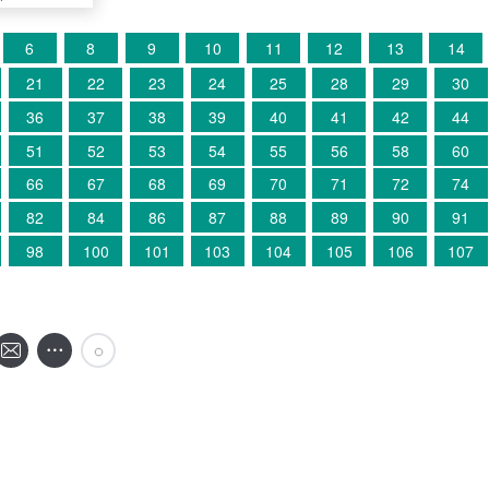
6
8
9
10
11
12
13
14
21
22
23
24
25
28
29
30
36
37
38
39
40
41
42
44
51
52
53
54
55
56
58
60
66
67
68
69
70
71
72
74
82
84
86
87
88
89
90
91
98
100
101
103
104
105
106
107