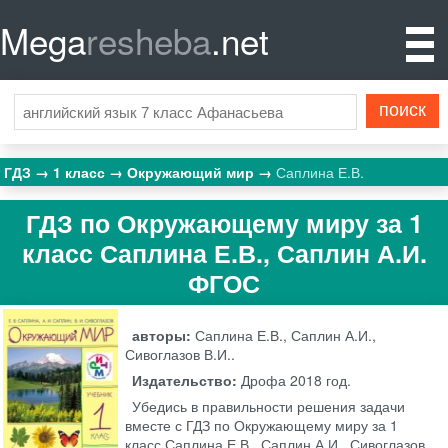
Mega
resheba
.net
ГДЗ
1 класс
Окружающий мир
Саплина Е.В.
ГДЗ по Окружающему миру за 1
класс Саплина Е.В., Саплин А.И.
ФГОС
авторы:
Саплина Е.В., Саплин А.И.,
Сивоглазов В.И..
Издательство:
Дрофа
2018 год.
Убедись в правильности решения задачи
вместе с ГДЗ по Окружающему миру за 1
класс Саплина Е.В., Саплин А.И., Сивоглазов