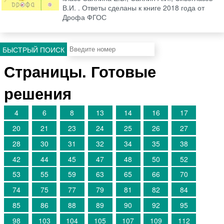
В.И. . Ответы сделаны к книге 2018 года от
Дрофа ФГОС
БЫСТРЫЙ ПОИСК
Страницы. Готовые
решения
4
6
8
13
14
16
17
20
21
23
24
25
26
27
28
30
31
32
34
35
38
42
44
45
47
48
50
52
53
55
59
63
65
66
70
74
75
77
79
81
82
84
85
86
88
89
90
92
95
98
103
104
105
107
109
112