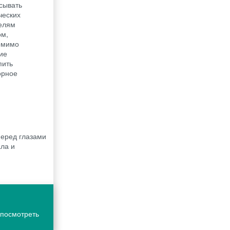
сывать
ческих
елям
ом,
Помимо
ие
пить
орное
перед глазами
ла и
 посмотреть