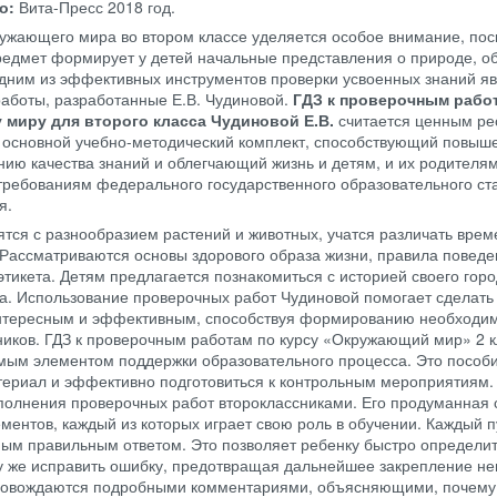
во:
Вита-Пресс
2018 год.
ужающего мира во втором классе уделяется особое внимание, пос
редмет формирует у детей начальные представления о природе, о
дним из эффективных инструментов проверки усвоенных знаний я
аботы, разработанные Е.В. Чудиновой.
ГДЗ к проверочным рабо
миру для второго класса Чудиновой Е.В.
считается ценным ре
основной учебно-методический комплект, способствующий повыш
нию качества знаний и облегчающий жизнь и детям, и их родителя
 требованиям федерального государственного образовательного ст
я.
ятся с разнообразием растений и животных, учатся различать врем
 Рассматриваются основы здорового образа жизни, правила поведе
тикета. Детям предлагается познакомиться с историей своего горо
на. Использование проверочных работ Чудиновой помогает сделать
нтересным и эффективным, способствуя формированию необходи
иков. ГДЗ к проверочным работам по курсу «Окружающий мир» 2 к
имым элементом поддержки образовательного процесса. Это пособ
териал и эффективно подготовиться к контрольным мероприятиям.
полнения проверочных работ второклассниками. Его продуманная 
ментов, каждый из которых играет свою роль в обучении. Каждый п
ым правильным ответом. Это позволяет ребенку быстро определить
у же исправить ошибку, предотвращая дальнейшее закрепление н
ровождаются подробными комментариями, объясняющими, почему