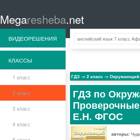
Mega
resheba
.net
ВИДЕОРЕШЕНИЯ
КЛАССЫ
ГДЗ
2 класс
Окружающий
1 класс
ГДЗ по Окруж
2 класс
Проверочные 
3 класс
Е.Н. ФГОС
4 класс
авторы:
Чуди
5 класс