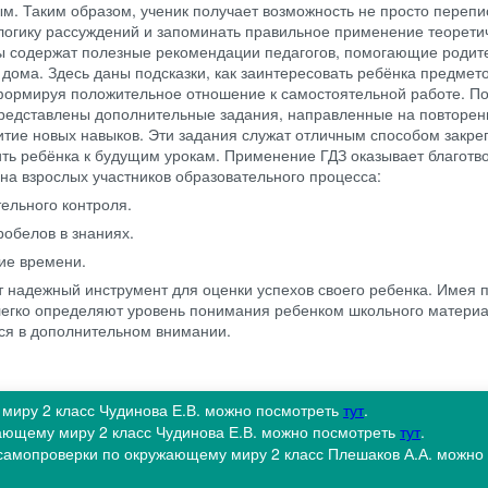
м. Таким образом, ученик получает возможность не просто перепи
 логику рассуждений и запоминать правильное применение теорети
ы содержат полезные рекомендации педагогов, помогающие родит
 дома. Здесь даны подсказки, как заинтересовать ребёнка предмет
 формируя положительное отношение к самостоятельной работе. 
представлены дополнительные задания, направленные на повторен
итие новых навыков. Эти задания служат отличным способом закре
ить ребёнка к будущим урокам. Применение ГДЗ оказывает благотв
и на взрослых участников образовательного процесса:
ельного контроля.
обелов в знаниях.
ие времени.
т надежный инструмент для оценки успехов своего ребенка. Имея 
легко определяют уровень понимания ребенком школьного материа
ся в дополнительном внимании.
 миру 2 класс Чудинова Е.В. можно посмотреть
тут
.
жающему миру 2 класс Чудинова Е.В. можно посмотреть
тут
.
и самопроверки по окружающему миру 2 класс Плешаков А.А. можно