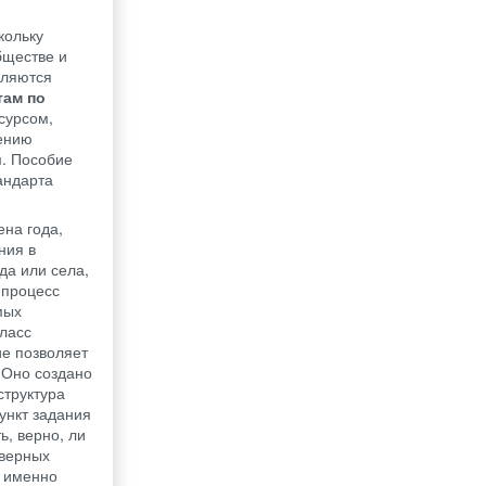
кольку
бществе и
вляются
там по
сурсом,
ению
м. Пособие
андарта
ена года,
ния в
да или села,
 процесс
мых
ласс
ие позволяет
 Оно создано
структура
ункт задания
, верно, ли
еверных
 именно