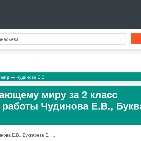
 мир
Чудинова Е.В.
ающему миру за 2 класс
работы Чудинова Е.В., Букв
нова Е.В., Букварева Е.Н..