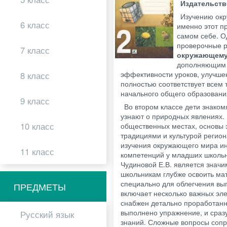
Издательст
Изучению окр
6 класс
именно этот п
самом себе. О
проверочные р
7 класс
окружающему 
дополняющим 
эффективности уроков, улучше
8 класс
полностью соответствует всем
начального общего образовани
9 класс
Во втором классе дети знаком
узнают о природных явлениях.
10 класс
общественных местах, основы э
традициями и культурой регио
изучения окружающего мира и
11 класс
компетенций у младших школьн
Чудиновой Е.В. является знач
школьникам глубже освоить ма
специально для облегчения вы
ПРЕДМЕТЫ
включает несколько важных эле
снабжен детально проработанн
выполнено упражнение, и сраз
Русский язык
знаний. Сложные вопросы соп