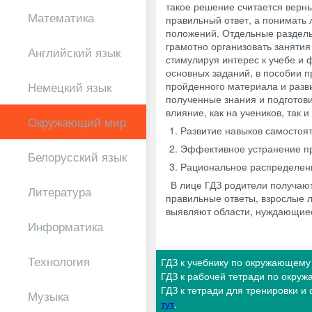
такое решение считается верны
Математика
правильный ответ, а понимать
положений. Отдельные раздел
грамотно организовать занятия
Английский язык
стимулируя интерес к учебе и
основных заданий, в пособии 
Немецкий язык
пройденного материала и разв
полученные знания и подготов
влияние, как на учеников, так 
Окружающий мир
Развитие навыков самостоят
Эффективное устранение пр
Белорусский язык
Рациональное распределен
В лице ГДЗ родители получаю
Литература
правильные ответы, взрослые 
выявляют области, нуждающие
Информатика
Технология
ГДЗ к учебнику по окружающему
ГДЗ к рабочей тетради по окру
ГДЗ к тетради для тренировки 
Музыка
тут
.