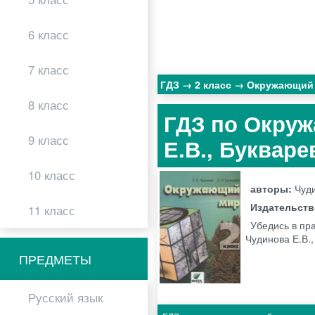
6 класс
7 класс
ГДЗ
2 класс
Окружающий
8 класс
ГДЗ по Окруж
9 класс
Е.В., Букваре
10 класс
авторы:
Чуди
Издательст
11 класс
Убедись в пр
Чудинова Е.В.,
ПРЕДМЕТЫ
Русский язык