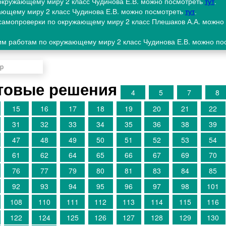
 окружающему миру 2 класс Чудинова Е.В. можно посмотреть
тут
.
жающему миру 2 класс Чудинова Е.В. можно посмотреть
тут
.
и самопроверки по окружающему миру 2 класс Плешаков А.А. можно
ким работам по окружающему миру 2 класс Чудинова Е.В. можно п
товые решения
4
5
7
8
15
16
17
18
19
20
21
22
31
32
33
34
35
36
38
39
47
48
49
50
51
52
53
54
61
62
64
65
66
67
69
70
76
77
79
80
81
83
84
85
92
93
94
95
96
97
98
101
108
110
111
112
113
114
115
116
122
124
125
126
127
128
129
130