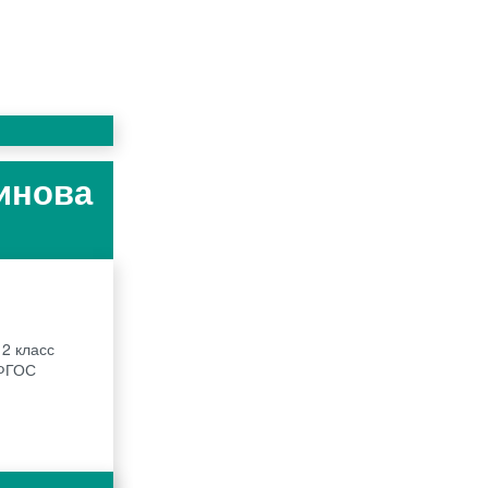
инова
2 класс
 ФГОС