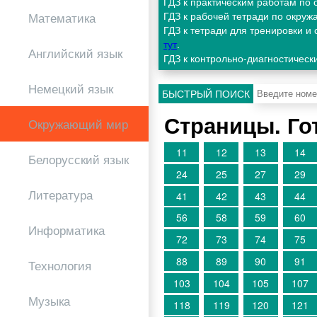
ГДЗ к практическим работам по
ГДЗ к рабочей тетради по окру
Математика
ГДЗ к тетради для тренировки 
тут
.
Английский язык
ГДЗ к контрольно-диагностичес
Немецкий язык
БЫСТРЫЙ ПОИСК
Страницы. Го
Окружающий мир
11
12
13
14
Белорусский язык
24
25
27
29
Литература
41
42
43
44
56
58
59
60
Информатика
72
73
74
75
88
89
90
91
Технология
103
104
105
107
Музыка
118
119
120
121