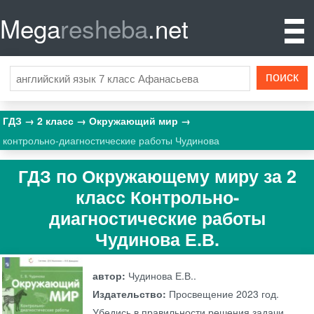
Mega
resheba
.net
ГДЗ
2 класс
Окружающий мир
контрольно-диагностические работы Чудинова
ГДЗ по Окружающему миру за 2
класс Контрольно-
диагностические работы
Чудинова Е.В.
автор:
Чудинова Е.В..
Издательство:
Просвещение
2023 год.
Убедись в правильности решения задачи