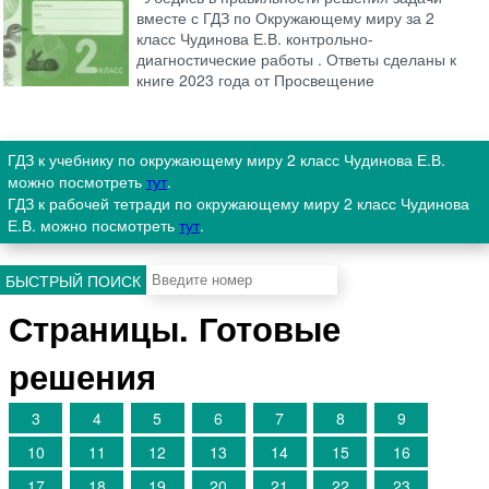
вместе с ГДЗ по Окружающему миру за 2
класс Чудинова Е.В. контрольно-
диагностические работы . Ответы сделаны к
книге 2023 года от Просвещение
ГДЗ к учебнику по окружающему миру 2 класс Чудинова Е.В.
можно посмотреть
тут
.
ГДЗ к рабочей тетради по окружающему миру 2 класс Чудинова
Е.В. можно посмотреть
тут
.
БЫСТРЫЙ ПОИСК
Страницы. Готовые
решения
3
4
5
6
7
8
9
10
11
12
13
14
15
16
17
18
19
20
21
22
23