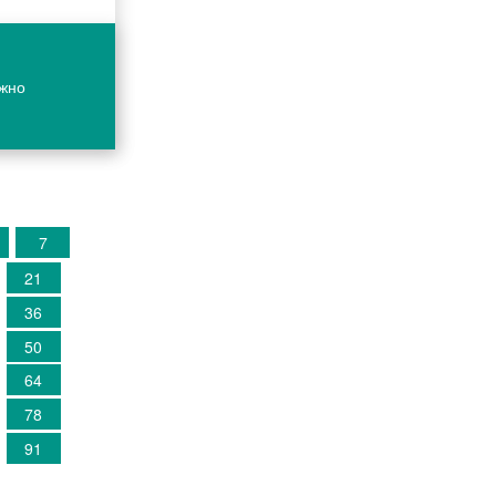
ожно
7
21
36
50
64
78
91