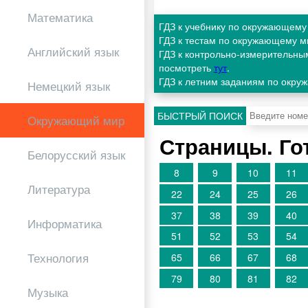
Математика
ГДЗ к учебнику по окружающему
ГДЗ к тестам по окружающему м
Английский язык
ГДЗ к контрольно-измерительны
посмотреть
тут
.
ГДЗ к летним заданиям по окру
Немецкий язык
БЫСТРЫЙ ПОИСК
Окружающий мир
Страницы. Го
Белорусский язык
8
9
10
11
Литература
22
24
25
26
37
38
39
40
Информатика
51
52
53
54
Технология
65
66
67
68
79
80
81
82
Музыка