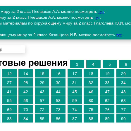
 миру за 2 класс Плешаков А.А. можно посмотреть
тут
.
иру за 2 класс Плешаков А.А. можно посмотреть
тут
.
м материалам по окружающему миру за 2 класс Глаголева Ю.И. м
жающему миру за 2 класс Казанцева И.В. можно посмотреть
тут
.
товые решения
3
4
5
6
12
14
15
16
17
18
19
20
27
28
29
30
31
32
33
34
41
42
43
44
45
46
47
48
55
56
57
58
59
60
62
63
69
70
72
73
74
75
76
77
83
84
85
86
87
88
89
90