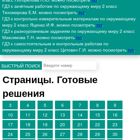
ГДЗ к зачётным работам по окружающему миру 2 класс
Тихомирова Е.М. можно посмотреть
тут
.
ГДЗ к контрольно-измерительным материалам по окружающему
миру 2 класс Яценко И.Ф. можно посмотреть
тут
.
ГДЗ к разноуровневым заданиям по окружающему миру 2 класс
Максимова Т.Н. можно посмотреть
тут
.
ГДЗ к самостоятельным и контрольным работам по
окружающему миру 2 класс Цитович Г.И. можно посмотреть
тут
.
БЫСТРЫЙ ПОИСК
Страницы. Готовые
решения
3
4
5
6
7
8
9
10
11
12
13
14
15
16
17
18
19
20
21
22
23
24
25
26
27
28
29
30