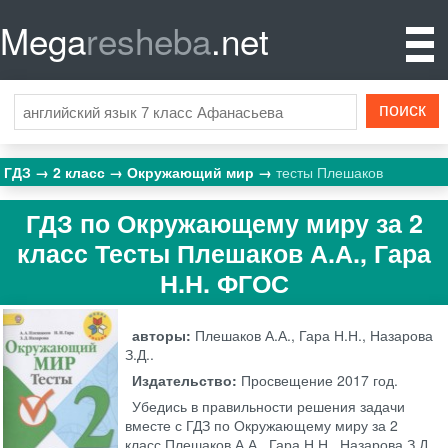
Mega
resheba
.net
ГДЗ
2 класс
Окружающий мир
тесты Плешаков
ГДЗ по Окружающему миру за 2
класс Тесты Плешаков А.А., Гара
Н.Н. ФГОС
авторы:
Плешаков А.А., Гара Н.Н., Назарова
З.Д..
Издательство:
Просвещение
2017 год.
Убедись в правильности решения задачи
вместе с ГДЗ по Окружающему миру за 2
класс Плешаков А.А., Гара Н.Н., Назарова З.Д.