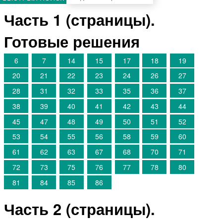
Часть 1 (страницы).
Готовые решения
6
7
14
15
17
18
19
20
21
22
23
24
26
27
28
31
32
33
35
36
37
38
39
40
41
42
43
44
45
47
48
49
50
51
52
53
54
55
56
58
59
60
61
62
63
67
68
70
71
72
73
75
76
77
78
80
81
84
85
86
Часть 2 (страницы).