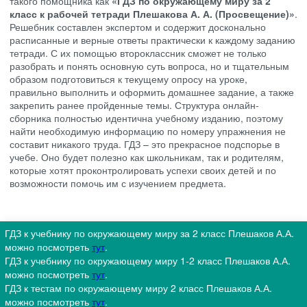
такого помощника как
«ГДЗ по окружающему миру за 2
класс к рабочей тетради Плешакова А. А. (Просвещение)»
.
Решебник составлен экспертом и содержит досконально
расписанные и верные ответы практически к каждому заданию
тетради. С их помощью второклассник сможет не только
разобрать и понять основную суть вопроса, но и тщательным
образом подготовиться к текущему опросу на уроке,
правильно выполнить и оформить домашнее задание, а также
закрепить ранее пройденные темы. Структура онлайн-
сборника полностью идентична учебному изданию, поэтому
найти необходимую информацию по номеру упражнения не
составит никакого труда. ГДЗ – это прекрасное подспорье в
учебе. Оно будет полезно как школьникам, так и родителям,
которые хотят проконтролировать успехи своих детей и по
возможности помочь им с изучением предмета.
ГДЗ к учебнику по окружающему миру за 2 класс Плешаков А.А.
можно посмотреть
тут
.
ГДЗ к учебнику по окружающему миру 1-2 класс Плешаков А.А.
можно посмотреть
тут
.
ГДЗ к тестам по окружающему миру 2 класс Плешаков А.А.
можно посмотреть
тут
.